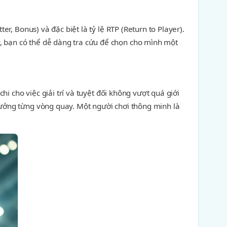
er, Bonus) và đặc biệt là tỷ lệ RTP (Return to Player).
, bạn có thể dễ dàng tra cứu để chọn cho mình một
chi cho việc giải trí và tuyệt đối không vượt quá giới
 hưởng từng vòng quay. Một người chơi thông minh là