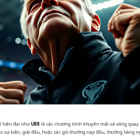
í hiện đại như
U88
là các chương trình khuyến mãi và vòng quay m
c sự kiện, giải đấu, hoặc các gói thưởng nạp đầu, thưởng hàng ng