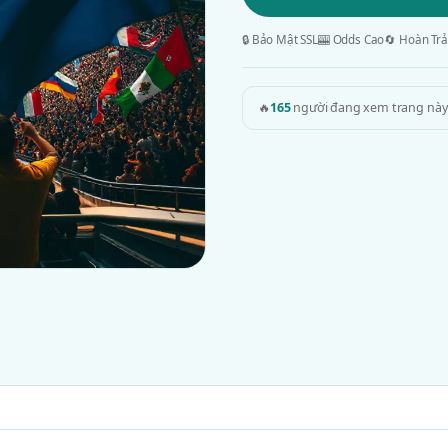
🔒 Bảo Mật SSL
🎰 Odds Cao
🔄 Hoàn Trả
🔥
165
người đang xem trang này