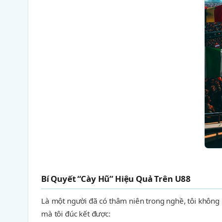
Bí Quyết “Cày Hũ” Hiệu Quả Trên U88
Là một người đã có thâm niên trong nghề, tôi không k
mà tôi đúc kết được: