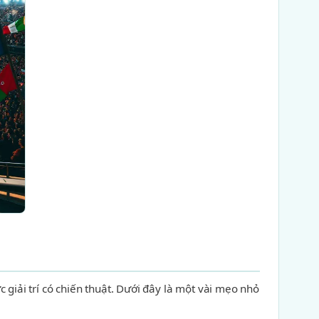
 giải trí có chiến thuật. Dưới đây là một vài mẹo nhỏ