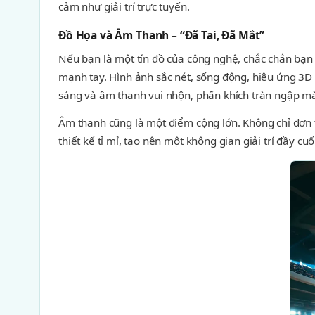
cảm như giải trí trực tuyến.
Đồ Họa và Âm Thanh – “Đã Tai, Đã Mắt”
Nếu bạn là một tín đồ của công nghệ, chắc chắn bạn
mạnh tay. Hình ảnh sắc nét, sống động, hiệu ứng 3D 
sáng và âm thanh vui nhộn, phấn khích tràn ngập mà
Âm thanh cũng là một điểm cộng lớn. Không chỉ đơn 
thiết kế tỉ mỉ, tạo nên một không gian giải trí đầy c