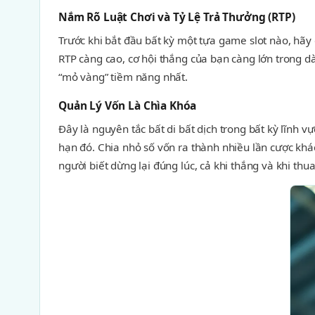
Nắm Rõ Luật Chơi và Tỷ Lệ Trả Thưởng (RTP)
Trước khi bắt đầu bất kỳ một tựa game slot nào, hãy dà
RTP càng cao, cơ hội thắng của bạn càng lớn trong 
“mỏ vàng” tiềm năng nhất.
Quản Lý Vốn Là Chìa Khóa
Đây là nguyên tắc bất di bất dịch trong bất kỳ lĩnh vự
hạn đó. Chia nhỏ số vốn ra thành nhiều lần cược khá
người biết dừng lại đúng lúc, cả khi thắng và khi thua