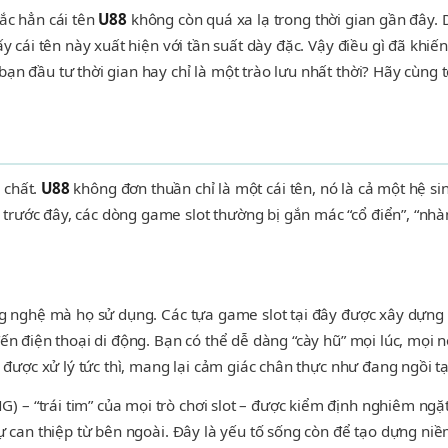
ắc hẳn cái tên
U88
không còn quá xa lạ trong thời gian gần đây.
y cái tên này xuất hiện với tần suất dày đặc. Vậy điều gì đã khiế
n đầu tư thời gian hay chỉ là một trào lưu nhất thời? Hãy cùng t
n chất.
U88
không đơn thuần chỉ là một cái tên, nó là cả một hệ sinh
ước đây, các dòng game slot thường bị gắn mác “cổ điển”, “nhàm 
ng nghệ mà họ sử dụng. Các tựa game slot tại đây được xây dựng 
ến điện thoại di động. Bạn có thể dễ dàng “cày hũ” mọi lúc, mọi nơ
u được xử lý tức thì, mang lại cảm giác chân thực như đang ngồi t
– “trái tim” của mọi trò chơi slot – được kiểm định nghiêm ngặ
 can thiệp từ bên ngoài. Đây là yếu tố sống còn để tạo dựng niềm 