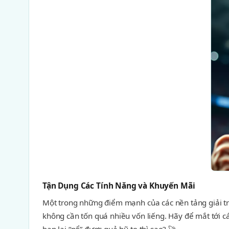
Tận Dụng Các Tính Năng và Khuyến Mãi
Một trong những điểm mạnh của các nền tảng giải tr
không cần tốn quá nhiều vốn liếng. Hãy để mắt tới cá