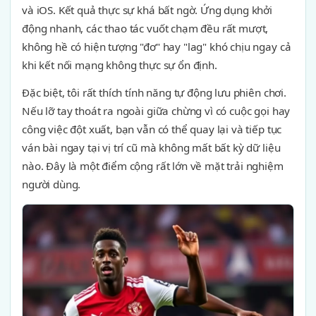
và iOS. Kết quả thực sự khá bất ngờ. Ứng dụng khởi
động nhanh, các thao tác vuốt chạm đều rất mượt,
không hề có hiện tượng "đơ" hay "lag" khó chịu ngay cả
khi kết nối mạng không thực sự ổn định.
Đặc biệt, tôi rất thích tính năng tự động lưu phiên chơi.
Nếu lỡ tay thoát ra ngoài giữa chừng vì có cuộc gọi hay
công việc đột xuất, bạn vẫn có thể quay lại và tiếp tục
ván bài ngay tại vị trí cũ mà không mất bất kỳ dữ liệu
nào. Đây là một điểm cộng rất lớn về mặt trải nghiệm
người dùng.