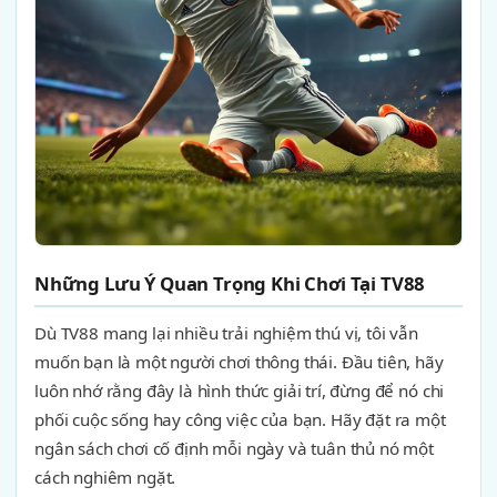
Những Lưu Ý Quan Trọng Khi Chơi Tại TV88
Dù TV88 mang lại nhiều trải nghiệm thú vị, tôi vẫn
muốn bạn là một người chơi thông thái. Đầu tiên, hãy
luôn nhớ rằng đây là hình thức giải trí, đừng để nó chi
phối cuộc sống hay công việc của bạn. Hãy đặt ra một
ngân sách chơi cố định mỗi ngày và tuân thủ nó một
cách nghiêm ngặt.