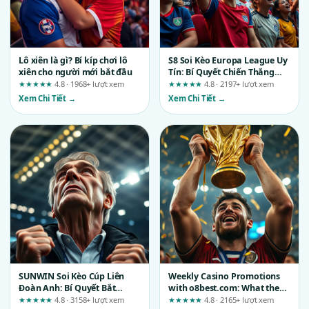
Lô xiên là gì? Bí kíp chơi lô
S8 Soi Kèo Europa League Uy
xiên cho người mới bắt đầu
Tín: Bí Quyết Chiến Thắng
Mùa Giải Năm Nay
★★★★★
4.8 · 1968+ lượt xem
★★★★★
4.8 · 2197+ lượt xem
Xem Chi Tiết →
Xem Chi Tiết →
SUNWIN Soi Kèo Cúp Liên
Weekly Casino Promotions
Đoàn Anh: Bí Quyết Bắt
with o8best.com: What the
Trúng Tỷ Lệ Cực Chuẩn
Fine Print Really Means
★★★★★
4.8 · 3158+ lượt xem
★★★★★
4.8 · 2165+ lượt xem