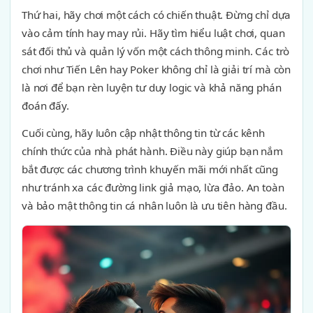
Thứ hai, hãy chơi một cách có chiến thuật. Đừng chỉ dựa
vào cảm tính hay may rủi. Hãy tìm hiểu luật chơi, quan
sát đối thủ và quản lý vốn một cách thông minh. Các trò
chơi như Tiến Lên hay Poker không chỉ là giải trí mà còn
là nơi để bạn rèn luyện tư duy logic và khả năng phán
đoán đấy.
Cuối cùng, hãy luôn cập nhật thông tin từ các kênh
chính thức của nhà phát hành. Điều này giúp bạn nắm
bắt được các chương trình khuyến mãi mới nhất cũng
như tránh xa các đường link giả mạo, lừa đảo. An toàn
và bảo mật thông tin cá nhân luôn là ưu tiên hàng đầu.