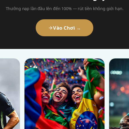
Thưởng nạp lần đầu lên đến 100% — rút tiền không giới hạn.
Vào Chơi →