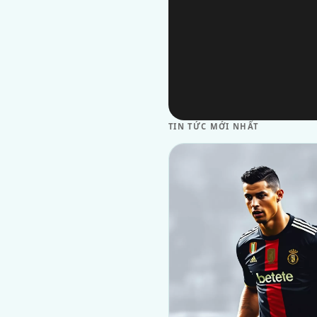
TIN TỨC MỚI NHẤT