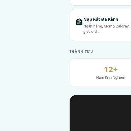
Nạp Rút Đa Kênh
🏦
Ngân hàng, Momo, ZaloPay,
giao dịch.
THÀNH TỰU
12+
Năm Kinh Nghiệm