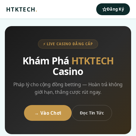
HTKTECH
.
Đăng Ký
⚡ LIVE CASINO ĐẲNG CẤP
Khám Phá
HTKTECH
Casino
Pháp lý cho cộng đồng betting — Hoàn trả không
giới hạn, thắng cược rút ngay.
→ Vào Chơi
Đọc Tin Tức