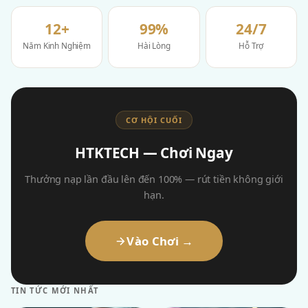
12+
99%
24/7
Năm Kinh Nghiệm
Hài Lòng
Hỗ Trợ
CƠ HỘI CUỐI
HTKTECH — Chơi Ngay
Thưởng nạp lần đầu lên đến 100% — rút tiền không giới
hạn.
Vào Chơi →
TIN TỨC MỚI NHẤT