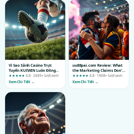
Vì Sao Sảnh Casino Trực
uu88pai.com Review: What
Tuyến KUIWIN Luôn Đông
the Marketing Claims Don't
Đúc Người Chơi? Góc Nhìn
Show You
★★★★★
4.8 · 2685+ lượt xem
★★★★★
4.8 · 1908+ lượt xem
Từ Người Làm Hỗ Trợ
Xem Chi Tiết →
Xem Chi Tiết →