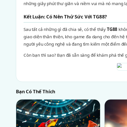
những giây phút thư giãn và niềm vui mà nó mang lạ
Kết Luận: Có Nên Thử Sức Với TG88?
Sau tất cả những gì đã chia sẻ, có thể thấy
TG88
khôn
giao diện thân thiện, kho game đa dạng cho đến hệ 
người yêu công nghệ và đang tìm kiếm một điểm đến g
Còn bạn thì sao? Bạn đã sẵn sàng để khám phá thế giớ
Bạn Có Thể Thích