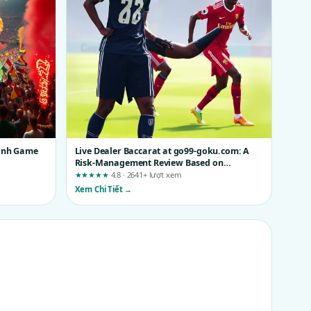
Sảnh Game
Live Dealer Baccarat at go99-goku.com: A
Risk-Management Review Based on
Transparency, Speed, and Security
★★★★★
4.8 · 2641+ lượt xem
Xem Chi Tiết →