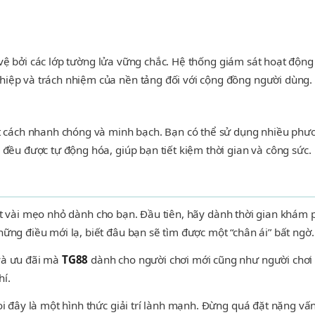
ệ bởi các lớp tường lửa vững chắc. Hệ thống giám sát hoạt động 
hiệp và trách nhiệm của nền tảng đối với cộng đồng người dùng.
 cách nhanh chóng và minh bạch. Bạn có thể sử dụng nhiều phư
 đều được tự động hóa, giúp bạn tiết kiệm thời gian và công sức.
ột vài mẹo nhỏ dành cho bạn. Đầu tiên, hãy dành thời gian khám
ững điều mới lạ, biết đâu bạn sẽ tìm được một “chân ái” bất ngờ.
 và ưu đãi mà
TG88
dành cho người chơi mới cũng như người chơi 
hí.
oi đây là một hình thức giải trí lành mạnh. Đừng quá đặt nặng vấ