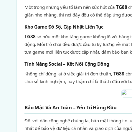
Một trong những yếu tố làm nên sức hút của
TG88
ch
giãn nhẹ nhàng, thì nơi đây đều có thể đáp ứng được
Kho Game Đồ Sộ, Cập Nhật Liên Tục
TG88
sở hữu một kho tàng game khổng lồ với hàng t
động. Mỗi trò chơi đều được đầu tư kỹ lưỡng về mặt 
tựa game mới liên tục được cập nhật, đảm bảo bạn 
Tính Năng Social – Kết Nối Cộng Đồng
Không chỉ dừng lại ở việc giải trí đơn thuần,
TG88
còn
chia sẻ kinh nghiệm, hay thậm chí là thách đấu với bạ
Bảo Mật Và An Toàn – Yếu Tố Hàng Đầu
Đối với dân công nghệ chúng ta, bảo mật thông tin l
nhất để bảo vệ dữ liệu cá nhân và giao dịch của ngườ