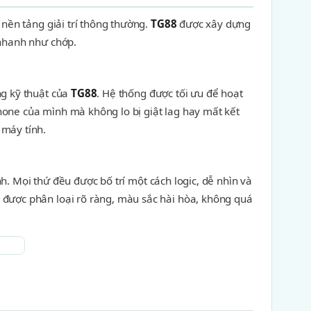
 nền tảng giải trí thông thường.
TG88
được xây dựng
 nhanh như chớp.
ng kỹ thuật của
TG88
. Hệ thống được tối ưu để hoạt
hone của mình mà không lo bị giật lag hay mất kết
 máy tính.
h. Mọi thứ đều được bố trí một cách logic, dễ nhìn và
 được phân loại rõ ràng, màu sắc hài hòa, không quá