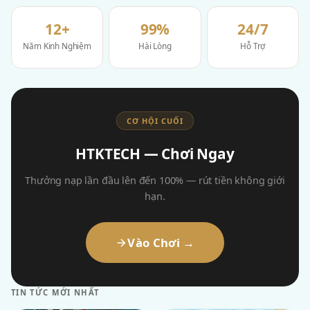
12+
99%
24/7
Năm Kinh Nghiệm
Hài Lòng
Hỗ Trợ
CƠ HỘI CUỐI
HTKTECH — Chơi Ngay
Thưởng nạp lần đầu lên đến 100% — rút tiền không giới
hạn.
Vào Chơi →
TIN TỨC MỚI NHẤT