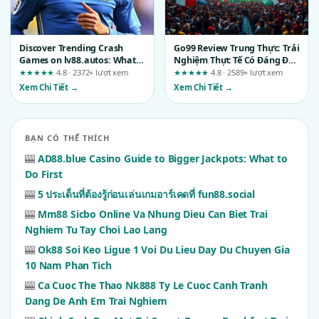
Discover Trending Crash
Go99 Review Trung Thực: Trải
Games on lv88.autos: What
Nghiệm Thực Tế Có Đáng Để
I’ve Noticed About
Thử?
★★★★★
4.8 · 2372+ lượt xem
★★★★★
4.8 · 2589+ lượt xem
Transparency, Speed, and
Xem Chi Tiết →
Xem Chi Tiết →
Usability
BẠN CÓ THỂ THÍCH
🎰
AD88.blue Casino Guide to Bigger Jackpots: What to
Do First
🎰
5 ประเด็นที่ต้องรู้ก่อนเล่นเกมอาร์เคดที่ fun88.social
🎰
Mm88 Sicbo Online Va Nhung Dieu Can Biet Trai
Nghiem Tu Tay Choi Lao Lang
🎰
Ok88 Soi Keo Ligue 1 Voi Du Lieu Day Du Chuyen Gia
10 Nam Phan Tich
🎰
Ca Cuoc The Thao Nk888 Ty Le Cuoc Canh Tranh
Dang De Anh Em Trai Nghiem