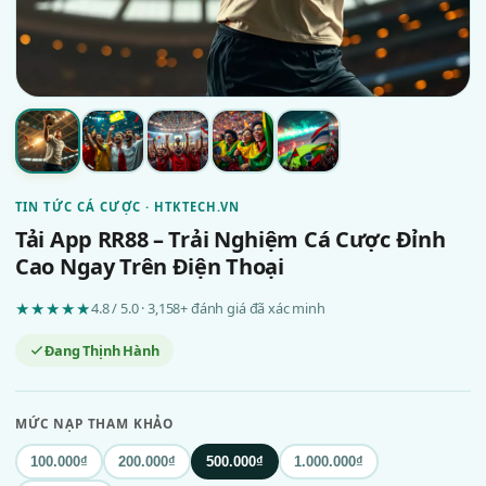
TIN TỨC CÁ CƯỢC · HTKTECH.VN
Tải App RR88 – Trải Nghiệm Cá Cược Đỉnh
Cao Ngay Trên Điện Thoại
★★★★★
4.8 / 5.0 · 3,158+ đánh giá đã xác minh
Đang Thịnh Hành
MỨC NẠP THAM KHẢO
100.000₫
200.000₫
500.000₫
1.000.000₫