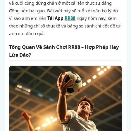
và cuối cùng dừng chân ở một cái tên thực sự đáng
đồng tiền bát gạo. Bài viết này sẽ mổ xẻ toàn bộ lý do
vì sao anh em nên
Tải App
RR88
ngay hôm nay, kèm
theo những chỉ số thực tế và bảng so sánh chi tiết để tự
anh em đánh giá.
Tổng Quan Về Sảnh Chơi RR88 – Hợp Pháp Hay
Lừa Đảo?