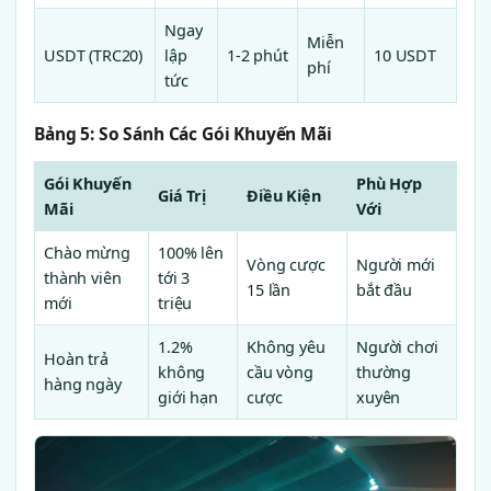
Ngay
Miễn
USDT (TRC20)
lập
1-2 phút
10 USDT
phí
tức
Bảng 5: So Sánh Các Gói Khuyến Mãi
Gói Khuyến
Phù Hợp
Giá Trị
Điều Kiện
Mãi
Với
Chào mừng
100% lên
Vòng cược
Người mới
thành viên
tới 3
15 lần
bắt đầu
mới
triệu
1.2%
Không yêu
Người chơi
Hoàn trả
không
cầu vòng
thường
hàng ngày
giới hạn
cược
xuyên