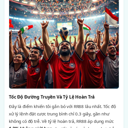
Tốc Độ Đường Truyền Và Tỷ Lệ Hoàn Trả
Đây là điểm khiến tôi gắn bó với RR88 lâu nhất. Tốc độ
xử lý lệnh đặt cược trung bình chỉ 0.3 giây, gần như
không có độ trễ. Về tỷ lệ hoàn trả, RR88 áp dụng mức