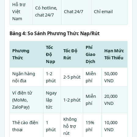
Hỗ trợ
Có hotline,
Việt
Chat 24/7
Chỉ email
chat 24/7
Nam
Bảng 4: So Sánh Phương Thức Nạp/Rút
Tốc
Phí
Phương
Tốc Độ
Hạn Mức
Độ
Giao
Thức
Rút
Tối Thiểu
Nạp
Dịch
Ngân hàng
1-2
Miễn
50,000
2-5 phút
nội địa
phút
phí
VND
Ví điện tử
Ngay
Miễn
20,000
(MoMo,
lập
1-2 phút
phí
VND
ZaloPay)
tức
Không
Thẻ cào điện
1
15%
10,000
hỗ trợ
thoại
phút
phí
VND
rút