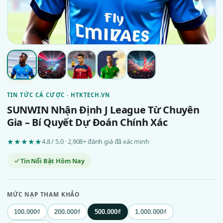
TIN TỨC CÁ CƯỢC · HTKTECH.VN
SUNWIN Nhận Định J League Từ Chuyên
Gia – Bí Quyết Dự Đoán Chính Xác
★★★★★
4.8 / 5.0 · 2,908+ đánh giá đã xác minh
Tin Nổi Bật Hôm Nay
MỨC NẠP THAM KHẢO
100.000₫
200.000₫
500.000₫
1.000.000₫