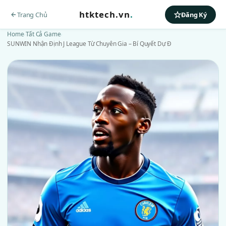
htktech.vn
.
Trang Chủ
Đăng Ký
Home
›
Tất Cả Game
›
SUNWIN Nhận Định J League Từ Chuyên Gia – Bí Quyết Dự Đ