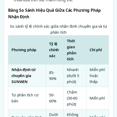
Bảng So Sánh Hiệu Quả Giữa Các Phương Pháp
Nhận Định
So sánh tỷ lệ chính xác giữa nhận định chuyên gia và tự
phân tích
Thời
Tỷ lệ
gian
Phương pháp
chính
Chi phí
phân
xác
tích
Nhận định từ
Nhanh
Miễn phí
85-
chuyên gia
(dưới 5
hoặc
90%
SUNWIN
phút)
thấp
Chậm
Tự phân tích cơ
50-
(30-60
Miễn phí
bản
60%
phút)
Dưới
Không