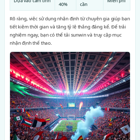
Dựa vào cảm tính
Miễn phí
40%
cần
Rõ ràng, việc sử dụng nhận định từ chuyên gia giúp bạn
tiết kiệm thời gian và tăng tỷ lệ thắng đáng kể. Để trải
nghiệm ngay, bạn có thể tải sunwin và truy cập mục
nhận định thể thao.