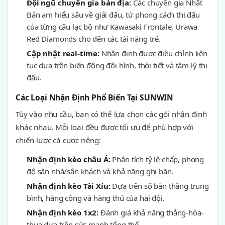
Đội ngũ chuyên gia bản địa:
Các chuyên gia Nhật
Bản am hiểu sâu về giải đấu, từ phong cách thi đấu
của từng câu lạc bộ như Kawasaki Frontale, Urawa
Red Diamonds cho đến các tài năng trẻ.
Cập nhật real-time:
Nhận định được điều chỉnh liên
tục dựa trên biến động đội hình, thời tiết và tâm lý thi
đấu.
Các Loại Nhận Định Phổ Biến Tại SUNWIN
Tùy vào nhu cầu, bạn có thể lựa chọn các gói nhận định
khác nhau. Mỗi loại đều được tối ưu để phù hợp với
chiến lược cá cược riêng:
Nhận định kèo châu Á:
Phân tích tỷ lệ chấp, phong
độ sân nhà/sân khách và khả năng ghi bàn.
Nhận định kèo Tài Xỉu:
Dựa trên số bàn thắng trung
bình, hàng công và hàng thủ của hai đội.
Nhận định kèo 1x2:
Đánh giá khả năng thắng-hòa-
thua dựa trên sức mạnh tổng thể.