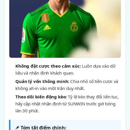
Không đặt cược theo cảm xúc:
Luôn dựa vào dữ
liệu và nhận định khách quan.
Quản lý vốn thông minh:
Chia nhỏ số tiền cược và
không all-in vào một trận duy nhất.
Theo dõi biến động kèo:
Tỷ lệ kèo thay đổi liên tục,
hãy cập nhật nhận định từ SUNWIN trước giờ bóng
lăn 30 phút.
📌 Tóm tắt điểm chính: