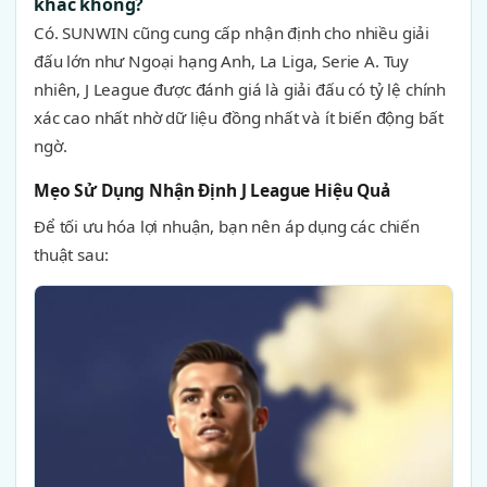
khác không?
Có. SUNWIN cũng cung cấp nhận định cho nhiều giải
đấu lớn như Ngoại hạng Anh, La Liga, Serie A. Tuy
nhiên, J League được đánh giá là giải đấu có tỷ lệ chính
xác cao nhất nhờ dữ liệu đồng nhất và ít biến động bất
ngờ.
Mẹo Sử Dụng Nhận Định J League Hiệu Quả
Để tối ưu hóa lợi nhuận, bạn nên áp dụng các chiến
thuật sau: