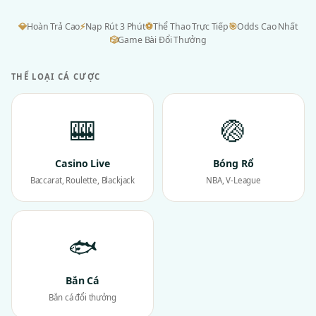
💎
Hoàn Trả Cao
⚡
Nạp Rút 3 Phút
⚽
Thể Thao Trực Tiếp
🎯
Odds Cao Nhất
🎲
Game Bài Đổi Thưởng
THỂ LOẠI CÁ CƯỢC
🎰
🏐
Casino Live
Bóng Rổ
Baccarat, Roulette, Blackjack
NBA, V-League
🐟
Bắn Cá
Bắn cá đổi thưởng