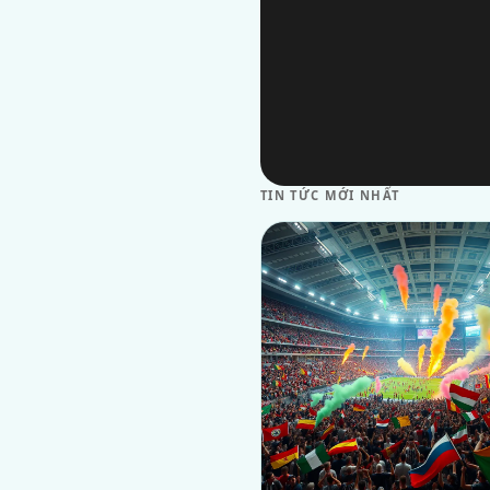
TIN TỨC MỚI NHẤT