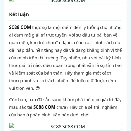
Kết luận
SC88 COM
thực sự là một điểm đến lý tưởng cho những
ai đam mê giải trí trực tuyến. Với sự đầu tư bài bản về
giao diện, kho trò chơi đa dạng, cùng các chính sách ưu
đãi hấp dẫn, nền tảng này đã và đang khẳng định vị thế
của mình trên thị trường. Tuy nhiên, như với bất kỳ hình
thức giải trí nào, điều quan trọng nhất vẫn là sự tỉnh táo
và kiểm soát của bản thân. Hãy tham gia một cách
thông minh và có trách nhiệm để luôn giữ được niềm
vui trọn vẹn. 😎
Còn bạn, bạn đã sẵn sàng khám phá thế giới giải trí đầy
màu sắc tại
SC88 COM
chưa? Hãy chia sẻ trải nghiệm
của bạn ở phần bình luận bên dưới nhé!