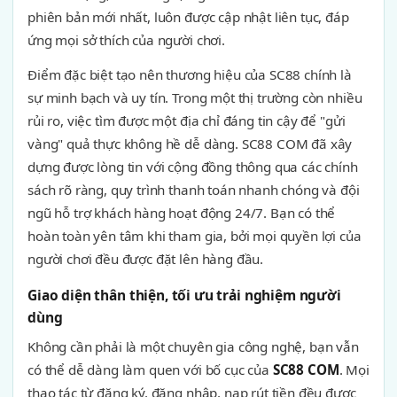
phiên bản mới nhất, luôn được cập nhật liên tục, đáp
ứng mọi sở thích của người chơi.
Điểm đặc biệt tạo nên thương hiệu của SC88 chính là
sự minh bạch và uy tín. Trong một thị trường còn nhiều
rủi ro, việc tìm được một địa chỉ đáng tin cậy để "gửi
vàng" quả thực không hề dễ dàng. SC88 COM đã xây
dựng được lòng tin với cộng đồng thông qua các chính
sách rõ ràng, quy trình thanh toán nhanh chóng và đội
ngũ hỗ trợ khách hàng hoạt động 24/7. Bạn có thể
hoàn toàn yên tâm khi tham gia, bởi mọi quyền lợi của
người chơi đều được đặt lên hàng đầu.
Giao diện thân thiện, tối ưu trải nghiệm người
dùng
Không cần phải là một chuyên gia công nghệ, bạn vẫn
có thể dễ dàng làm quen với bố cục của
SC88 COM
. Mọi
thao tác từ đăng ký, đăng nhập, nạp rút tiền đều được