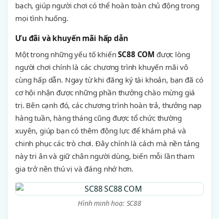
bạch, giúp người chơi có thể hoàn toàn chủ động trong
mọi tình huống.
Ưu đãi và khuyến mãi hấp dẫn
Một trong những yếu tố khiến
SC88 COM
được lòng
người chơi chính là các chương trình khuyến mãi vô
cùng hấp dẫn. Ngay từ khi đăng ký tài khoản, bạn đã có
cơ hội nhận được những phần thưởng chào mừng giá
trị. Bên cạnh đó, các chương trình hoàn trả, thưởng nạp
hàng tuần, hàng tháng cũng được tổ chức thường
xuyên, giúp bạn có thêm động lực để khám phá và
chinh phục các trò chơi. Đây chính là cách mà nền tảng
này tri ân và giữ chân người dùng, biến mỗi lần tham
gia trở nên thú vị và đáng nhớ hơn.
Hình minh hoạ: SC88