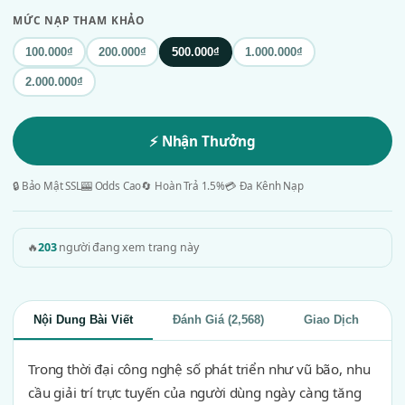
MỨC NẠP THAM KHẢO
100.000₫
200.000₫
500.000₫
1.000.000₫
2.000.000₫
⚡ Nhận Thưởng
🔒 Bảo Mật SSL
🎰 Odds Cao
🔄 Hoàn Trả 1.5%
💳 Đa Kênh Nạp
🔥
203
người đang xem trang này
Nội Dung Bài Viết
Đánh Giá (2,568)
Giao Dịch
Trong thời đại công nghệ số phát triển như vũ bão, nhu
cầu giải trí trực tuyến của người dùng ngày càng tăng