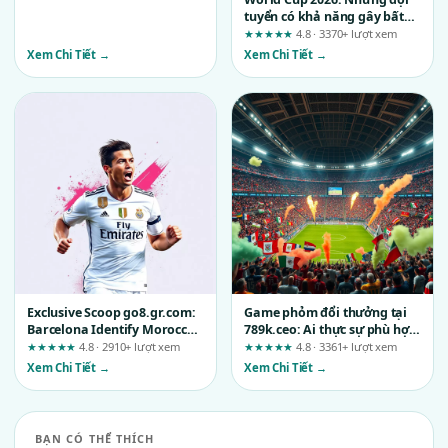
tuyển có khả năng gây bất
ngờ
★★★★★
4.8 · 3370+ lượt xem
Xem Chi Tiết →
Xem Chi Tiết →
Exclusive Scoop go8.gr.com:
Game phỏm đổi thưởng tại
Barcelona Identify Moroccan
789k.ceo: Ai thực sự phù hợp
International Midfielder as
và ai nên tránh xa?
★★★★★
4.8 · 2910+ lượt xem
★★★★★
4.8 · 3361+ lượt xem
Ideal Replacement for
Xem Chi Tiết →
Xem Chi Tiết →
Injured Star — A Source
Review
BẠN CÓ THỂ THÍCH