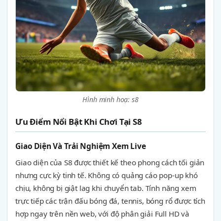
Hình minh hoạ: s8
Ưu Điểm Nổi Bật Khi Chơi Tại S8
Giao Diện Và Trải Nghiệm Xem Live
Giao diện của S8 được thiết kế theo phong cách tối giản
nhưng cực kỳ tinh tế. Không có quảng cáo pop-up khó
chịu, không bị giật lag khi chuyển tab. Tính năng xem
trực tiếp các trận đấu bóng đá, tennis, bóng rổ được tích
hợp ngay trên nền web, với độ phân giải Full HD và