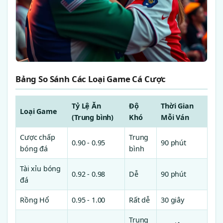
Bảng So Sánh Các Loại Game Cá Cược
Tỷ Lệ Ăn
Độ
Thời Gian
Loại Game
(Trung bình)
Khó
Mỗi Ván
Cược chấp
Trung
0.90 - 0.95
90 phút
bóng đá
bình
Tài xỉu bóng
0.92 - 0.98
Dễ
90 phút
đá
Rồng Hổ
0.95 - 1.00
Rất dễ
30 giây
Trung