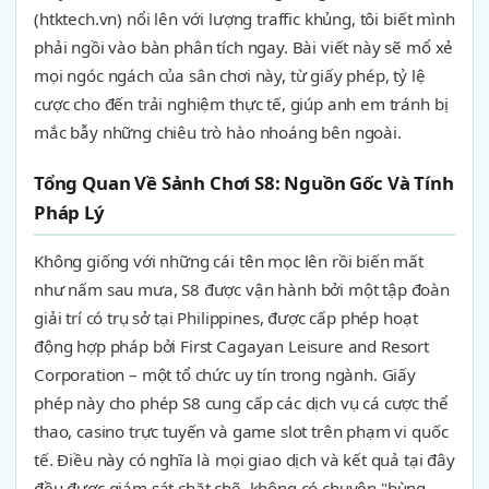
(htktech.vn) nổi lên với lượng traffic khủng, tôi biết mình
phải ngồi vào bàn phân tích ngay. Bài viết này sẽ mổ xẻ
mọi ngóc ngách của sân chơi này, từ giấy phép, tỷ lệ
cược cho đến trải nghiệm thực tế, giúp anh em tránh bị
mắc bẫy những chiêu trò hào nhoáng bên ngoài.
Tổng Quan Về Sảnh Chơi S8: Nguồn Gốc Và Tính
Pháp Lý
Không giống với những cái tên mọc lên rồi biến mất
như nấm sau mưa, S8 được vận hành bởi một tập đoàn
giải trí có trụ sở tại Philippines, được cấp phép hoạt
động hợp pháp bởi First Cagayan Leisure and Resort
Corporation – một tổ chức uy tín trong ngành. Giấy
phép này cho phép S8 cung cấp các dịch vụ cá cược thể
thao, casino trực tuyến và game slot trên phạm vi quốc
tế. Điều này có nghĩa là mọi giao dịch và kết quả tại đây
đều được giám sát chặt chẽ, không có chuyện "bùng