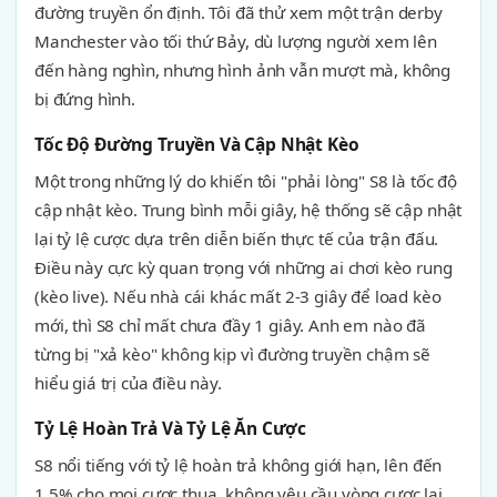
đường truyền ổn định. Tôi đã thử xem một trận derby
Manchester vào tối thứ Bảy, dù lượng người xem lên
đến hàng nghìn, nhưng hình ảnh vẫn mượt mà, không
bị đứng hình.
Tốc Độ Đường Truyền Và Cập Nhật Kèo
Một trong những lý do khiến tôi "phải lòng" S8 là tốc độ
cập nhật kèo. Trung bình mỗi giây, hệ thống sẽ cập nhật
lại tỷ lệ cược dựa trên diễn biến thực tế của trận đấu.
Điều này cực kỳ quan trọng với những ai chơi kèo rung
(kèo live). Nếu nhà cái khác mất 2-3 giây để load kèo
mới, thì S8 chỉ mất chưa đầy 1 giây. Anh em nào đã
từng bị "xả kèo" không kịp vì đường truyền chậm sẽ
hiểu giá trị của điều này.
Tỷ Lệ Hoàn Trả Và Tỷ Lệ Ăn Cược
S8 nổi tiếng với tỷ lệ hoàn trả không giới hạn, lên đến
1.5% cho mọi cược thua, không yêu cầu vòng cược lại.