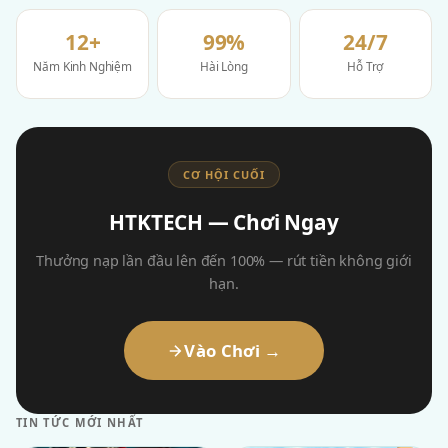
12+
99%
24/7
Năm Kinh Nghiệm
Hài Lòng
Hỗ Trợ
CƠ HỘI CUỐI
HTKTECH — Chơi Ngay
Thưởng nạp lần đầu lên đến 100% — rút tiền không giới
hạn.
Vào Chơi →
TIN TỨC MỚI NHẤT