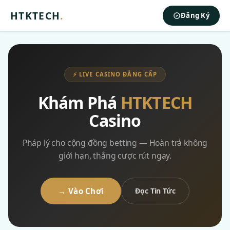
HTKTECH
.
Đăng Ký
⚡ LIVE CASINO ĐẲNG CẤP
Khám Phá
HTKTECH
Casino
Pháp lý cho cộng đồng betting — Hoàn trả không
giới hạn, thắng cược rút ngay.
→ Vào Chơi
Đọc Tin Tức