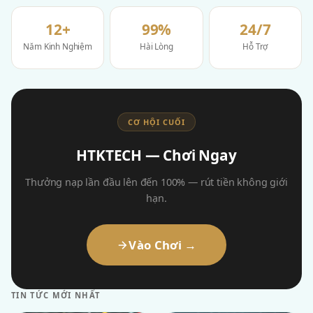
12+
99%
24/7
Năm Kinh Nghiệm
Hài Lòng
Hỗ Trợ
CƠ HỘI CUỐI
HTKTECH — Chơi Ngay
Thưởng nạp lần đầu lên đến 100% — rút tiền không giới
hạn.
Vào Chơi →
TIN TỨC MỚI NHẤT