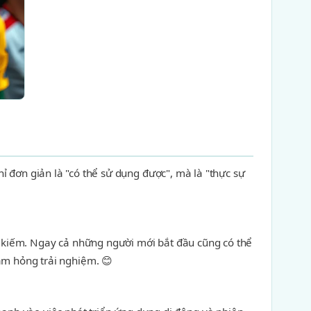
ỉ đơn giản là "có thể sử dụng được", mà là "thực sự
ìm kiếm. Ngay cả những người mới bắt đầu cũng có thể
m hỏng trải nghiệm. 😊