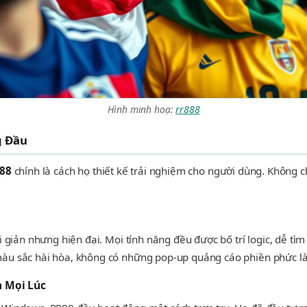
Hình minh hoạ:
rr888
g Đầu
88
chính là cách họ thiết kế trải nghiệm cho người dùng. Không ch
i giản nhưng hiện đại. Mọi tính năng đều được bố trí logic, dễ t
àu sắc hài hòa, không có những pop-up quảng cáo phiền phức là
n Mọi Lúc