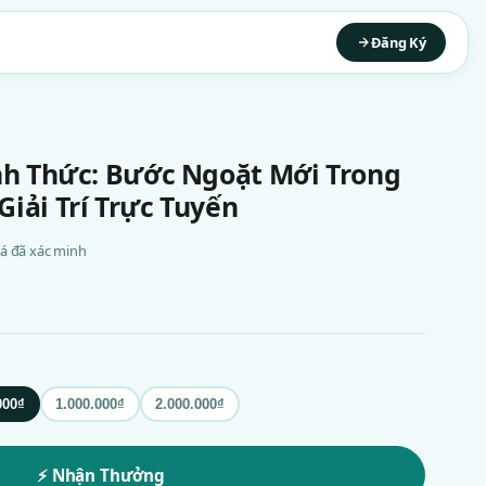
Đăng Ký
N
nh Thức: Bước Ngoặt Mới Trong
iải Trí Trực Tuyến
giá đã xác minh
000₫
1.000.000₫
2.000.000₫
⚡ Nhận Thưởng