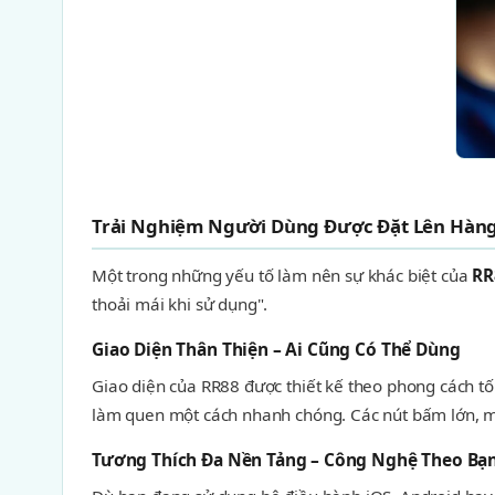
Trải Nghiệm Người Dùng Được Đặt Lên Hàn
Một trong những yếu tố làm nên sự khác biệt của
RR
thoải mái khi sử dụng".
Giao Diện Thân Thiện – Ai Cũng Có Thể Dùng
Giao diện của RR88 được thiết kế theo phong cách tố
làm quen một cách nhanh chóng. Các nút bấm lớn, m
Tương Thích Đa Nền Tảng – Công Nghệ Theo Bạ