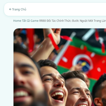
Trang Chủ
Home
›
Tất Cả Game
›
RR88 Đối Tác Chính Thức: Bước Ngoặt Mới Trong Là