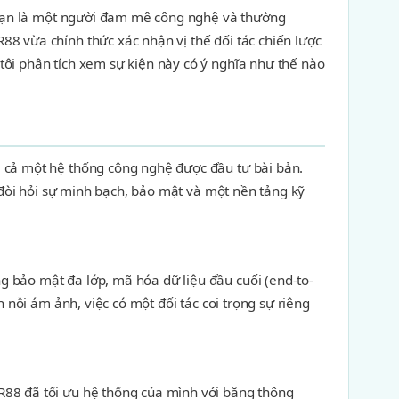
ếu bạn là một người đam mê công nghệ và thường
8 vừa chính thức xác nhận vị thế đối tác chiến lược
tôi phân tích xem sự kiện này có ý nghĩa như thế nào
à cả một hệ thống công nghệ được đầu tư bài bản.
ó đòi hỏi sự minh bạch, bảo mật và một nền tảng kỹ
g bảo mật đa lớp, mã hóa dữ liệu đầu cuối (end-to-
 nỗi ám ảnh, việc có một đối tác coi trọng sự riêng
R88 đã tối ưu hệ thống của mình với băng thông