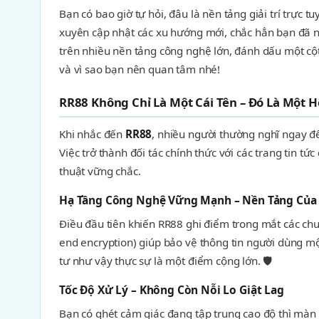
Bạn có bao giờ tự hỏi, đâu là nền tảng giải trí trự
xuyên cập nhật các xu hướng mới, chắc hẳn bạn đã ng
trên nhiều nền tảng công nghệ lớn, đánh dấu một cột
và vì sao bạn nên quan tâm nhé!
RR88 Không Chỉ Là Một Cái Tên – Đó Là Một 
Khi nhắc đến
RR88
, nhiều người thường nghĩ ngay đế
Việc trở thành đối tác chính thức với các trang tin 
thuật vững chắc.
Hạ Tầng Công Nghệ Vững Mạnh – Nền Tảng Của 
Điều đầu tiên khiến RR88 ghi điểm trong mắt các chu
end encryption) giúp bảo vệ thông tin người dùng một 
tư như vậy thực sự là một điểm cộng lớn. 🛡️
Tốc Độ Xử Lý – Không Còn Nỗi Lo Giật Lag
Bạn có ghét cảm giác đang tập trung cao độ thì màn