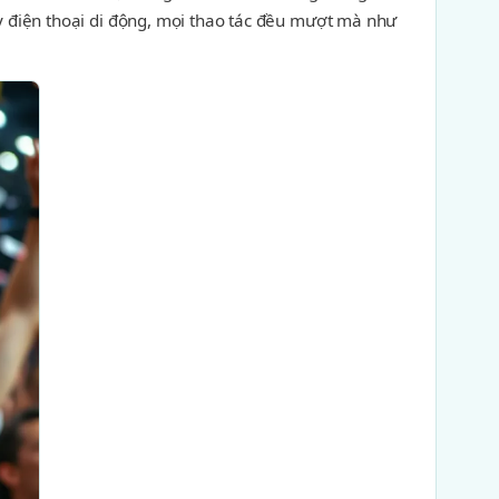
y điện thoại di động, mọi thao tác đều mượt mà như