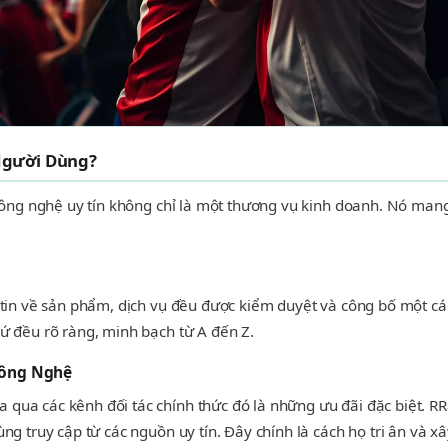
 Người Dùng?
 công nghệ uy tín không chỉ là một thương vụ kinh doanh. Nó mang 
g tin về sản phẩm, dịch vụ đều được kiểm duyệt và công bố một cá
hứ đều rõ ràng, minh bạch từ A đến Z.
Công Nghệ
 qua các kênh đối tác chính thức đó là những ưu đãi đặc biệt. R
ùng truy cập từ các nguồn uy tín. Đây chính là cách họ tri ân và