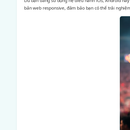
Dù bạn đang sử dụng hệ điều hành iOS, Android hay 
bản web responsive, đảm bảo bạn có thể trải nghiệm m