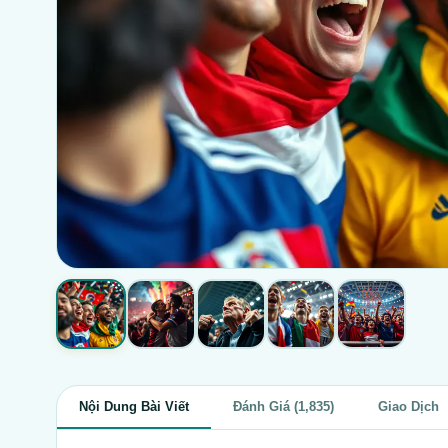
Nội Dung Bài Viết
Đánh Giá (1,835)
Giao Dịch