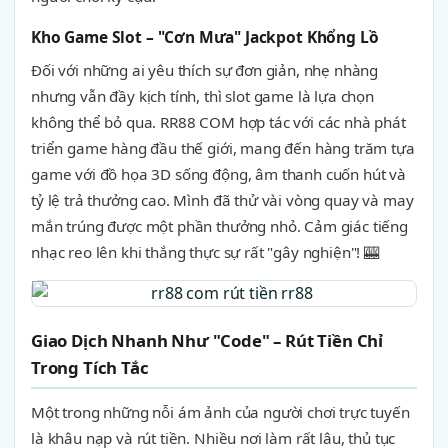
Kho Game Slot – "Cơn Mưa" Jackpot Khổng Lồ
Đối với những ai yêu thích sự đơn giản, nhẹ nhàng
nhưng vẫn đầy kịch tính, thì slot game là lựa chọn
không thể bỏ qua. RR88 COM hợp tác với các nhà phát
triển game hàng đầu thế giới, mang đến hàng trăm tựa
game với đồ họa 3D sống động, âm thanh cuốn hút và
tỷ lệ trả thưởng cao. Mình đã thử vài vòng quay và may
mắn trúng được một phần thưởng nhỏ. Cảm giác tiếng
nhạc reo lên khi thắng thực sự rất "gây nghiện"! 🎰
Giao Dịch Nhanh Như "Code" – Rút Tiền Chỉ
Trong Tích Tắc
Một trong những nỗi ám ảnh của người chơi trực tuyến
là khâu nạp và rút tiền. Nhiều nơi làm rất lâu, thủ tục