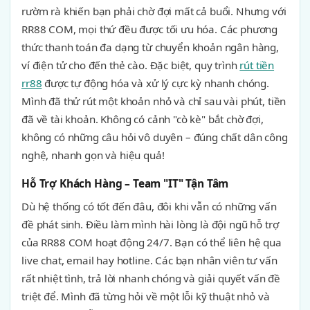
rườm rà khiến bạn phải chờ đợi mất cả buổi. Nhưng với
RR88 COM, mọi thứ đều được tối ưu hóa. Các phương
thức thanh toán đa dạng từ chuyển khoản ngân hàng,
ví điện tử cho đến thẻ cào. Đặc biệt, quy trình
rút tiền
rr88
được tự động hóa và xử lý cực kỳ nhanh chóng.
Mình đã thử rút một khoản nhỏ và chỉ sau vài phút, tiền
đã về tài khoản. Không có cảnh "cò kè" bắt chờ đợi,
không có những câu hỏi vô duyên – đúng chất dân công
nghệ, nhanh gọn và hiệu quả!
Hỗ Trợ Khách Hàng – Team "IT" Tận Tâm
Dù hệ thống có tốt đến đâu, đôi khi vẫn có những vấn
đề phát sinh. Điều làm mình hài lòng là đội ngũ hỗ trợ
của RR88 COM hoạt động 24/7. Bạn có thể liên hệ qua
live chat, email hay hotline. Các bạn nhân viên tư vấn
rất nhiệt tình, trả lời nhanh chóng và giải quyết vấn đề
triệt để. Mình đã từng hỏi về một lỗi kỹ thuật nhỏ và