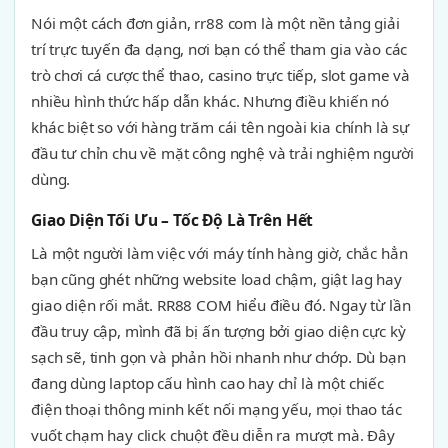
Nói một cách đơn giản, rr88 com là một nền tảng giải
trí trực tuyến đa dạng, nơi bạn có thể tham gia vào các
trò chơi cá cược thể thao, casino trực tiếp, slot game và
nhiều hình thức hấp dẫn khác. Nhưng điều khiến nó
khác biệt so với hàng trăm cái tên ngoài kia chính là sự
đầu tư chỉn chu về mặt công nghệ và trải nghiệm người
dùng.
Giao Diện Tối Ưu – Tốc Độ Là Trên Hết
Là một người làm việc với máy tính hàng giờ, chắc hẳn
bạn cũng ghét những website load chậm, giật lag hay
giao diện rối mắt. RR88 COM hiểu điều đó. Ngay từ lần
đầu truy cập, mình đã bị ấn tượng bởi giao diện cực kỳ
sạch sẽ, tinh gọn và phản hồi nhanh như chớp. Dù bạn
đang dùng laptop cấu hình cao hay chỉ là một chiếc
điện thoại thông minh kết nối mạng yếu, mọi thao tác
vuốt chạm hay click chuột đều diễn ra mượt mà. Đây