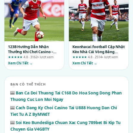
123B Hướng Dẫn Nhận
Keonhacai.football Cập Nhật
Thưởng Khi Chơi Casino –
Kèo Nhà Cái Vòng Bảng
Kinh Nghiệm Từ Tay Chơi Lâu
World Cup 2026: Cơ Hội Nào
★★★★★
4.8 · 3162+ lượt xem
★★★★★
4.8 · 2514+ lượt xem
Năm
Cho Dân Cược?
Xem Chi Tiết →
Xem Chi Tiết →
BẠN CÓ THỂ THÍCH
🎰
Ban Ca Doi Thuong Tai C168 Do Hoa Song Dong Phan
Thuong Cuc Lon Moi Ngay
🎰
Cach Dang Ky Choi Casino Tai U888 Huong Dan Chi
Tiet Tu A Z ByMWdT
🎰
Soi Keo Bundesliga Chuan Xac Cung 789bet Bi Kip Tu
Chuyen Gia V4GBTY