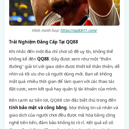
Hình minh hoạ:
https://qq88-t1.com/
Trải Nghiệm Đẳng Cấp Tại QQ88
Khi nhắc đến một địa chỉ chơi số đề uy tín, không thể
không kể đến
QQ88
. Đây được xem như một "thiên
đường" giải trí với giao diện được thiết kế thân thiện, dễ
nhìn và tối ưu cho cả người dùng mới. Bạn sẽ không
mất quá nhiều thời gian để làm quen với các thao tác
đặt cược, xem kết quả hay quản lý tài khoản của mình.
Bên cạnh sự tiện lợi, QQ88 còn đặc biệt chú trọng đến
tính bảo mật và công bằng
. Mọi thông tin cá nhân và
giao dịch của người chơi đều được mã hóa bằng công
nghệ tiên tiến, đảm bảo không bị rò rỉ. Kết quả xổ số