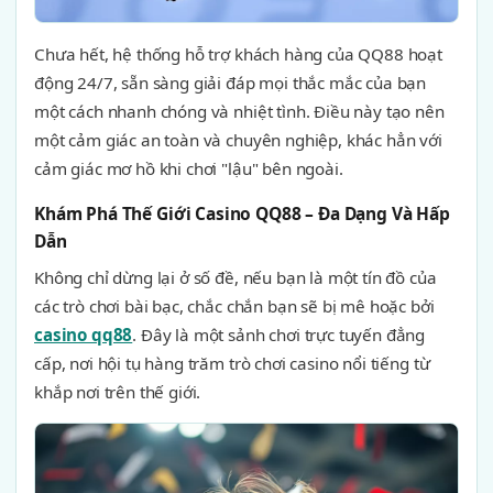
Chưa hết, hệ thống hỗ trợ khách hàng của QQ88 hoạt
động 24/7, sẵn sàng giải đáp mọi thắc mắc của bạn
một cách nhanh chóng và nhiệt tình. Điều này tạo nên
một cảm giác an toàn và chuyên nghiệp, khác hẳn với
cảm giác mơ hồ khi chơi "lậu" bên ngoài.
Khám Phá Thế Giới Casino QQ88 – Đa Dạng Và Hấp
Dẫn
Không chỉ dừng lại ở số đề, nếu bạn là một tín đồ của
các trò chơi bài bạc, chắc chắn bạn sẽ bị mê hoặc bởi
casino qq88
. Đây là một sảnh chơi trực tuyến đẳng
cấp, nơi hội tụ hàng trăm trò chơi casino nổi tiếng từ
khắp nơi trên thế giới.