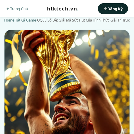
htktech.vn
.
Trang Chủ
Đăng Ký
Home
›
Tất Cả Game
›
QQ88 Số Đề: Giải Mã Sức Hút Của Hình Thức Giải Trí Trực