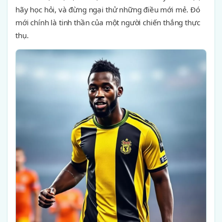
hãy học hỏi, và đừng ngại thử những điều mới mẻ. Đó
mới chính là tinh thần của một người chiến thắng thực
thụ.