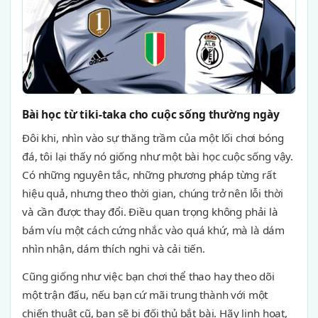
Bài học từ tiki-taka cho cuộc sống thường ngày
Đôi khi, nhìn vào sự thăng trầm của một lối chơi bóng
đá, tôi lại thấy nó giống như một bài học cuộc sống vậy.
Có những nguyên tắc, những phương pháp từng rất
hiệu quả, nhưng theo thời gian, chúng trở nên lỗi thời
và cần được thay đổi. Điều quan trọng không phải là
bám víu một cách cứng nhắc vào quá khứ, mà là dám
nhìn nhận, dám thích nghi và cải tiến.
Cũng giống như việc bạn chơi thể thao hay theo dõi
một trận đấu, nếu bạn cứ mãi trung thành với một
chiến thuật cũ, bạn sẽ bị đối thủ bắt bài. Hãy linh hoạt,