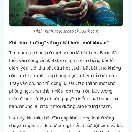
Hình minh hoạ: shbet-okvip.uk.com
Khi “bức tường” vững chãi hơn “mũi khoan”
Thế nhưng, không có triết lý nào là bất biến. Bóng đá
luôn vận động và tiki-taka cũng nhanh chóng bộc lộ
điểm yếu. Đối thủ bắt đầu học cách “bắt bài”. Họ không
còn lao lên tranh cướp bóng một cách vô tổ chức nữa.
Thay vào đó, họ chủ động lùi sâu, tạo thành một khối
phòng ngự chặt chẽ, nhiều lớp như một “bức tường
thành” kiên cố. Họ nhường quyền kiểm soát bóng cho
bạn, nhưng lại bịt kín mọi đường vào khung thành.
Lúc này, tiki-taka bắt đầu gặp khó. Hàng loạt đường
chuyền ngắn chỉ để giữ bóng, thiếu đi sự đột biến và tốc