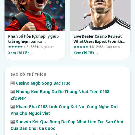
Phân bổ hỏa lực hợp lý giúp
Live Dealer Casino Review:
trải nghiệm bắn cá
What Users Expect From the
five88z.us.com hiệu quả hơn
xin88.studio Experience vs.
★★★★★
4.8 · 3364+ lượt xem
★★★★★
4.8 · 2486+ lượt xem
What They Need to Verify
Xem Chi Tiết →
Xem Chi Tiết →
Themselves
BẠN CÓ THỂ THÍCH
🎰
Casino 68gb Song Bac Truc
🎰
Nhung Keo Bong Da De Thang Nhat Tren C168
ZfDVHP
🎰
Kham Pha C168 Link Cong Ket Noi Cong Nghe Dot
Pha Cho Nguoi Viet
🎰
Sunwin Ket Qua Bong Da Cap Nhat Lien Tuc San Choi
Cua Dan Choi Ca Cuoc