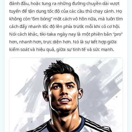
đánh đầu, hoặc tung ra những đường chuyền dài vượt
tuyến để tận dụng tốc độ của các cầu thủ chạy cánh. Họ
không còn “ôm bóng” một cách vô hồn nữa, mà luôn tìm
cách đẩy nhanh tốc độ lên phía trước mỗi khi có cơ hội.
Nói cách khác, tiki-taka ngày nay là một phiên bản “pro”
hơn, nhanh hơn, trực diện hơn. Nó là sự kết hợp giữa
kiểm soát và hiệu quả, giữa sự tinh tế và sức mạnh.