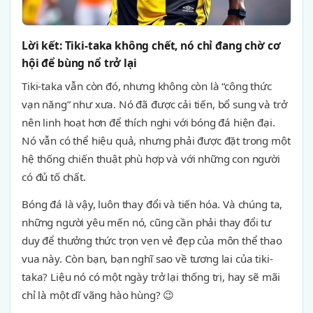
Lời kết: Tiki-taka không chết, nó chỉ đang chờ cơ
hội để bùng nổ trở lại
Tiki-taka vẫn còn đó, nhưng không còn là “công thức
vạn năng” như xưa. Nó đã được cải tiến, bổ sung và trở
nên linh hoạt hơn để thích nghi với bóng đá hiện đại.
Nó vẫn có thể hiệu quả, nhưng phải được đặt trong một
hệ thống chiến thuật phù hợp và với những con người
có đủ tố chất.
Bóng đá là vậy, luôn thay đổi và tiến hóa. Và chúng ta,
những người yêu mến nó, cũng cần phải thay đổi tư
duy để thưởng thức trọn vẹn vẻ đẹp của môn thể thao
vua này. Còn bạn, bạn nghĩ sao về tương lai của tiki-
taka? Liệu nó có một ngày trở lại thống trị, hay sẽ mãi
chỉ là một dĩ vãng hào hùng? 😉