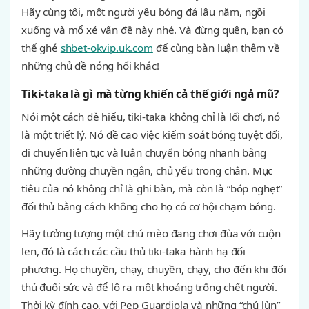
Hãy cùng tôi, một người yêu bóng đá lâu năm, ngồi
xuống và mổ xẻ vấn đề này nhé. Và đừng quên, bạn có
thể ghé
shbet-okvip.uk.com
để cùng bàn luận thêm về
những chủ đề nóng hổi khác!
Tiki-taka là gì mà từng khiến cả thế giới ngả mũ?
Nói một cách dễ hiểu, tiki-taka không chỉ là lối chơi, nó
là một triết lý. Nó đề cao việc kiểm soát bóng tuyệt đối,
di chuyển liên tục và luân chuyển bóng nhanh bằng
những đường chuyền ngắn, chủ yếu trong chân. Mục
tiêu của nó không chỉ là ghi bàn, mà còn là “bóp nghẹt”
đối thủ bằng cách không cho họ có cơ hội chạm bóng.
Hãy tưởng tượng một chú mèo đang chơi đùa với cuộn
len, đó là cách các cầu thủ tiki-taka hành hạ đối
phương. Họ chuyền, chạy, chuyền, chạy, cho đến khi đối
thủ đuối sức và để lộ ra một khoảng trống chết người.
Thời kỳ đỉnh cao, với Pep Guardiola và những “chú lùn”