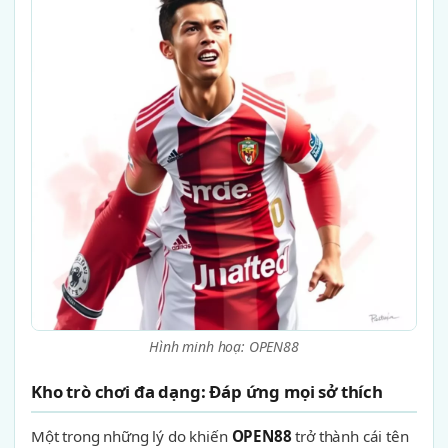
Hình minh hoạ: OPEN88
Kho trò chơi đa dạng: Đáp ứng mọi sở thích
Một trong những lý do khiến
OPEN88
trở thành cái tên