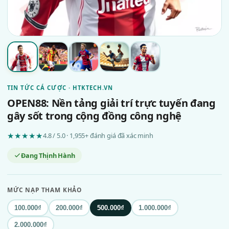
TIN TỨC CÁ CƯỢC · HTKTECH.VN
OPEN88: Nền tảng giải trí trực tuyến đang
gây sốt trong cộng đồng công nghệ
★★★★★
4.8 / 5.0 · 1,955+ đánh giá đã xác minh
Đang Thịnh Hành
MỨC NẠP THAM KHẢO
100.000₫
200.000₫
500.000₫
1.000.000₫
2.000.000₫