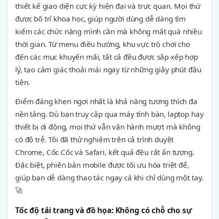
thiết kế giao diện cực kỳ hiện đại và trực quan. Mọi thứ
được bố trí khoa học, giúp người dùng dễ dàng tìm
kiếm các chức năng mình cần mà không mất quá nhiều
thời gian. Từ menu điều hướng, khu vực trò chơi cho
đến các mục khuyến mãi, tất cả đều được sắp xếp hợp
lý, tạo cảm giác thoải mái ngay từ những giây phút đầu
tiên.
Điểm đáng khen ngợi nhất là khả năng tương thích đa
nền tảng. Dù bạn truy cập qua máy tính bàn, laptop hay
thiết bị di động, mọi thứ vẫn vận hành mượt mà không
có độ trễ. Tôi đã thử nghiệm trên cả trình duyệt
Chrome, Cốc Cốc và Safari, kết quả đều rất ấn tượng.
Đặc biệt, phiên bản mobile được tối ưu hóa triệt để,
giúp bạn dễ dàng thao tác ngay cả khi chỉ dùng một tay.
🚀
Tốc độ tải trang và đồ họa: Không có chỗ cho sự