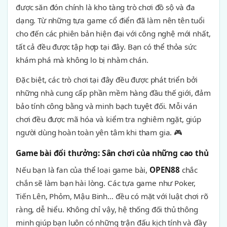
được săn đón chính là kho tàng trò chơi đồ sộ và đa
dạng. Từ những tựa game cổ điển đã làm nên tên tuổi
cho đến các phiên bản hiện đại với công nghệ mới nhất,
tất cả đều được tập hợp tại đây. Bạn có thể thỏa sức
khám phá mà không lo bị nhàm chán.
Đặc biệt, các trò chơi tại đây đều được phát triển bởi
những nhà cung cấp phần mềm hàng đầu thế giới, đảm
bảo tính công bằng và minh bạch tuyệt đối. Mỗi ván
chơi đều được mã hóa và kiểm tra nghiêm ngặt, giúp
người dùng hoàn toàn yên tâm khi tham gia. 🎮
Game bài đổi thưởng: Sân chơi của những cao thủ
Nếu bạn là fan của thể loại game bài,
OPEN88
chắc
chắn sẽ làm bạn hài lòng. Các tựa game như Poker,
Tiến Lên, Phỏm, Mậu Binh… đều có mặt với luật chơi rõ
ràng, dễ hiểu. Không chỉ vậy, hệ thống đối thủ thông
minh giúp bạn luôn có những trận đấu kịch tính và đầy