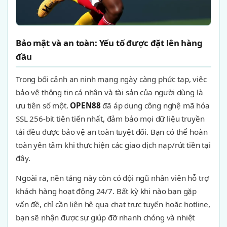
Bảo mật và an toàn: Yếu tố được đặt lên hàng
đầu
Trong bối cảnh an ninh mạng ngày càng phức tạp, việc
bảo vệ thông tin cá nhân và tài sản của người dùng là
ưu tiên số một.
OPEN88
đã áp dụng công nghệ mã hóa
SSL 256-bit tiên tiến nhất, đảm bảo mọi dữ liệu truyền
tải đều được bảo vệ an toàn tuyệt đối. Bạn có thể hoàn
toàn yên tâm khi thực hiện các giao dịch nạp/rút tiền tại
đây.
Ngoài ra, nền tảng này còn có đội ngũ nhân viên hỗ trợ
khách hàng hoạt động 24/7. Bất kỳ khi nào bạn gặp
vấn đề, chỉ cần liên hệ qua chat trực tuyến hoặc hotline,
bạn sẽ nhận được sự giúp đỡ nhanh chóng và nhiệt