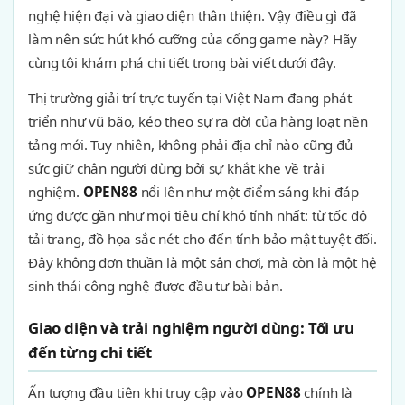
nghệ hiện đại và giao diện thân thiện. Vậy điều gì đã
làm nên sức hút khó cưỡng của cổng game này? Hãy
cùng tôi khám phá chi tiết trong bài viết dưới đây.
Thị trường giải trí trực tuyến tại Việt Nam đang phát
triển như vũ bão, kéo theo sự ra đời của hàng loạt nền
tảng mới. Tuy nhiên, không phải địa chỉ nào cũng đủ
sức giữ chân người dùng bởi sự khắt khe về trải
nghiệm.
OPEN88
nổi lên như một điểm sáng khi đáp
ứng được gần như mọi tiêu chí khó tính nhất: từ tốc độ
tải trang, đồ họa sắc nét cho đến tính bảo mật tuyệt đối.
Đây không đơn thuần là một sân chơi, mà còn là một hệ
sinh thái công nghệ được đầu tư bài bản.
Giao diện và trải nghiệm người dùng: Tối ưu
đến từng chi tiết
Ấn tượng đầu tiên khi truy cập vào
OPEN88
chính là