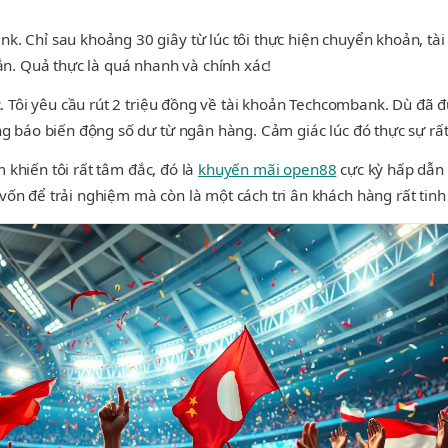
k. Chỉ sau khoảng 30 giây từ lúc tôi thực hiện chuyển khoản, tà
hắn. Quả thực là quá nhanh và chính xác!
ợc. Tôi yêu cầu rút 2 triệu đồng về tài khoản Techcombank. Dù đã đ
ng báo biến động số dư từ ngân hàng. Cảm giác lúc đó thực sự rất
 khiến tôi rất tâm đắc, đó là
khuyến mãi open88
cực kỳ hấp dẫn 
ốn để trải nghiệm mà còn là một cách tri ân khách hàng rất tinh 