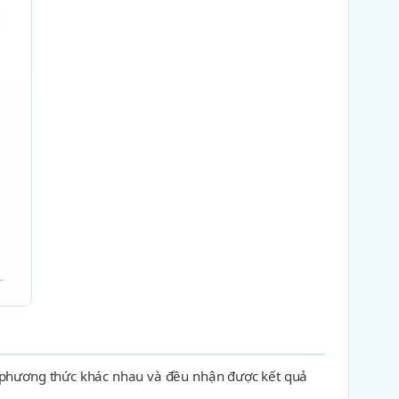
u phương thức khác nhau và đều nhận được kết quả