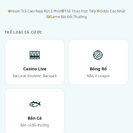
💎
Hoàn Trả Cao
⚡
Nạp Rút 3 Phút
⚽
Thể Thao Trực Tiếp
🎯
Odds Cao Nhất
🎲
Game Bài Đổi Thưởng
THỂ LOẠI CÁ CƯỢC
🎰
🏐
Casino Live
Bóng Rổ
Baccarat, Roulette, Blackjack
NBA, V-League
🐟
Bắn Cá
Bắn cá đổi thưởng