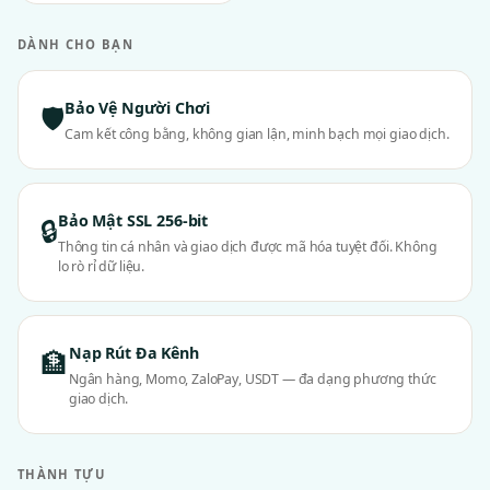
DÀNH CHO BẠN
Bảo Vệ Người Chơi
🛡
Cam kết công bằng, không gian lận, minh bạch mọi giao dịch.
Bảo Mật SSL 256-bit
🔒
Thông tin cá nhân và giao dịch được mã hóa tuyệt đối. Không
lo rò rỉ dữ liệu.
Nạp Rút Đa Kênh
🏦
Ngân hàng, Momo, ZaloPay, USDT — đa dạng phương thức
giao dịch.
THÀNH TỰU