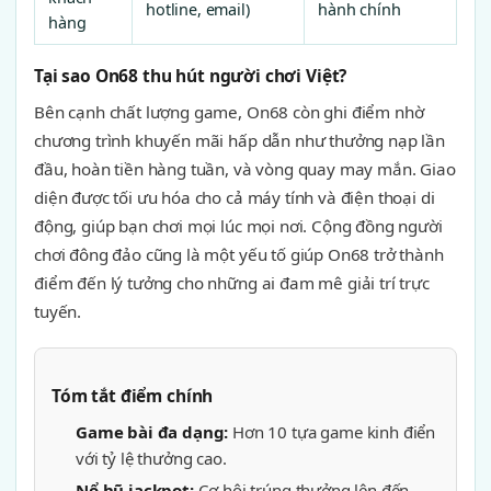
hotline, email)
hành chính
hàng
Tại sao On68 thu hút người chơi Việt?
Bên cạnh chất lượng game, On68 còn ghi điểm nhờ
chương trình khuyến mãi hấp dẫn như thưởng nạp lần
đầu, hoàn tiền hàng tuần, và vòng quay may mắn. Giao
diện được tối ưu hóa cho cả máy tính và điện thoại di
động, giúp bạn chơi mọi lúc mọi nơi. Cộng đồng người
chơi đông đảo cũng là một yếu tố giúp On68 trở thành
điểm đến lý tưởng cho những ai đam mê giải trí trực
tuyến.
Tóm tắt điểm chính
Game bài đa dạng:
Hơn 10 tựa game kinh điển
với tỷ lệ thưởng cao.
Nổ hũ jackpot:
Cơ hội trúng thưởng lên đến