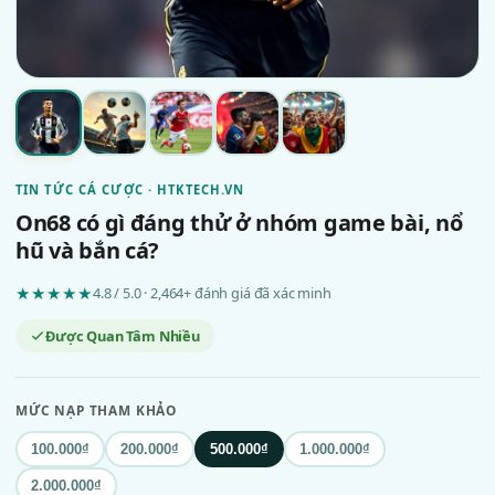
TIN TỨC CÁ CƯỢC · HTKTECH.VN
On68 có gì đáng thử ở nhóm game bài, nổ
hũ và bắn cá?
★★★★★
4.8 / 5.0 · 2,464+ đánh giá đã xác minh
Được Quan Tâm Nhiều
MỨC NẠP THAM KHẢO
100.000₫
200.000₫
500.000₫
1.000.000₫
2.000.000₫