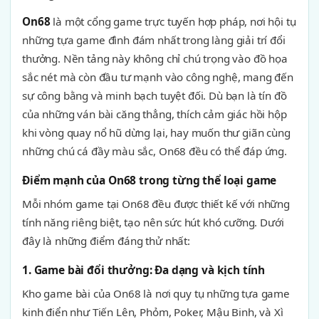
On68
là một cổng game trực tuyến hợp pháp, nơi hội tụ
những tựa game đình đám nhất trong làng giải trí đổi
thưởng. Nền tảng này không chỉ chú trọng vào đồ họa
sắc nét mà còn đầu tư mạnh vào công nghệ, mang đến
sự công bằng và minh bạch tuyệt đối. Dù bạn là tín đồ
của những ván bài căng thẳng, thích cảm giác hồi hộp
khi vòng quay nổ hũ dừng lại, hay muốn thư giãn cùng
những chú cá đầy màu sắc, On68 đều có thể đáp ứng.
Điểm mạnh của On68 trong từng thể loại game
Mỗi nhóm game tại On68 đều được thiết kế với những
tính năng riêng biệt, tạo nên sức hút khó cưỡng. Dưới
đây là những điểm đáng thử nhất:
1. Game bài đổi thưởng: Đa dạng và kịch tính
Kho game bài của On68 là nơi quy tụ những tựa game
kinh điển như Tiến Lên, Phỏm, Poker, Mậu Binh, và Xì