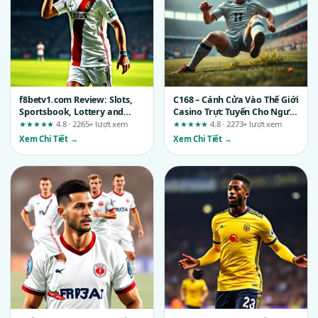
f8betv1.com Review: Slots,
C168 – Cánh Cửa Vào Thế Giới
Sportsbook, Lottery and
Casino Trực Tuyến Cho Người
More – A UX Expert’s Take on
Chơi Việt
★★★★★
4.8 · 2265+ lượt xem
★★★★★
4.8 · 2273+ lượt xem
Who Should Join (and Who
Xem Chi Tiết →
Xem Chi Tiết →
Should Walk Away)