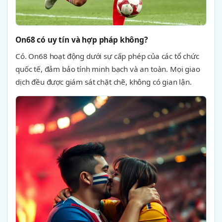
On68 có uy tín và hợp pháp không?
Có. On68 hoạt động dưới sự cấp phép của các tổ chức
quốc tế, đảm bảo tính minh bạch và an toàn. Mọi giao
dịch đều được giám sát chặt chẽ, không có gian lận.