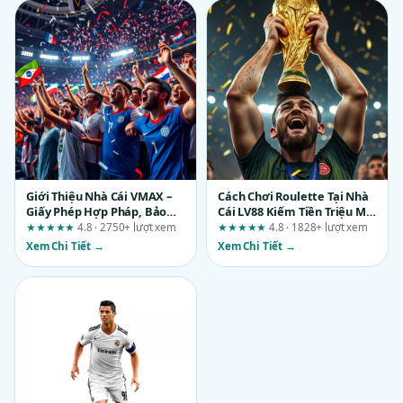
Giới Thiệu Nhà Cái VMAX –
Cách Chơi Roulette Tại Nhà
Giấy Phép Hợp Pháp, Bảo
Cái LV88 Kiếm Tiền Triệu Mỗi
Mật Tuyệt Đối
Đêm: Luật Trước, Ví Dụ Sau
★★★★★
4.8 · 2750+ lượt xem
★★★★★
4.8 · 1828+ lượt xem
Xem Chi Tiết →
Xem Chi Tiết →