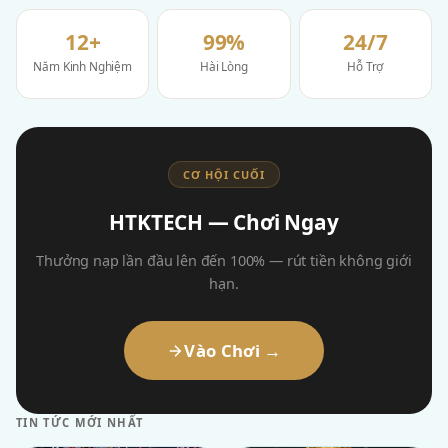
12+
99%
24/7
Năm Kinh Nghiệm
Hài Lòng
Hỗ Trợ
CƠ HỘI CUỐI
HTKTECH — Chơi Ngay
Thưởng nạp lần đầu lên đến 100% — rút tiền không giới
hạn.
Vào Chơi →
TIN TỨC MỚI NHẤT