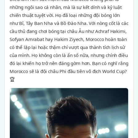
những ngôi sao cá nhân, mà là sự kết dính và kỷ luật
chiến thuật tuyệt vời. Họ đã loại những đội bóng lớn
như Bỉ, Tây Ban Nha và Bồ Đào Nha. Với nòng cốt là các
cầu thủ đang chơi bóng tại châu Âu như Achraf Hakimi,
Sofyan Amrabat hay Hakim Ziyech, Morocco hoàn toàn
có thể lặp lại hoặc thậm chí vượt qua thành tích lịch sử
của mình. Họ không còn là ẩn số nữa, nhưng chính điều
đó lại khiến họ trở nên đáng gờm hơn. Bạn có nghĩ rằng
Morocco sẽ là đội châu Phi đầu tiên vô địch World Cup?
🏆