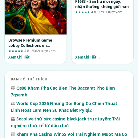
F1688 – Săn hũ mỗi ngày,
nhận thưởng không giới hạn
★★★★★
4.8 · 2791+ lượt xem
Browse Premium Game
Lobby Collections on
123b.furniture: A UX-Focused
★★★★★
4.8 · 3062+ lượt xem
Review
Xem Chi Tiết →
Xem Chi Tiết →
BẠN CÓ THỂ THÍCH
🎰
Qs88 Kham Pha Cac Bien The Baccarat Pho Bien
7gsemb
🎰
World Cup 2026 Nhung Doi Bong Co Chien Thuat
Linh Hoat Lam Nen Su Khac Biet Pyiqi2
🎰
Socolive thử sức casino blackjack trực tuyến: Trải
nghiệm thực tế từ dân chơi
🎰
Kham Pha Casino Win55 Voi Trai Nghiem Muot Ma Co