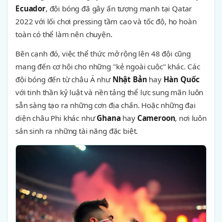
Ecuador
, đội bóng đã gây ấn tượng mạnh tại Qatar
2022 với lối chơi pressing tầm cao và tốc độ, họ hoàn
toàn có thể làm nên chuyện.
Bên cạnh đó, việc thể thức mở rộng lên 48 đội cũng
mang đến cơ hội cho những "kẻ ngoài cuộc" khác. Các
đội bóng đến từ châu Á như
Nhật Bản
hay
Hàn Quốc
với tinh thần kỷ luật và nền tảng thể lực sung mãn luôn
sẵn sàng tạo ra những cơn địa chấn. Hoặc những đại
diện châu Phi khác như
Ghana
hay
Cameroon
, nơi luôn
sản sinh ra những tài năng đặc biệt.