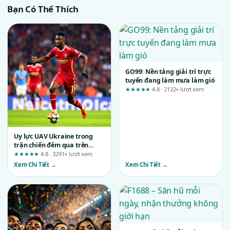
Bạn Có Thể Thích
GO99: Nền tảng giải trí trực
tuyến đang làm mưa làm gió
★★★★★
4.8 · 2122+ lượt xem
Uy lực UAV Ukraine trong
trận chiến đêm qua trên
SKY88: Một góc nhìn từ
★★★★★
4.8 · 3291+ lượt xem
người dùng
Xem Chi Tiết →
Xem Chi Tiết →