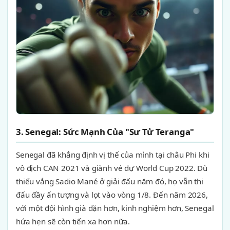
3. Senegal: Sức Mạnh Của "Sư Tử Teranga"
Senegal đã khẳng định vị thế của mình tại châu Phi khi
vô địch CAN 2021 và giành vé dự World Cup 2022. Dù
thiếu vắng Sadio Mané ở giải đấu năm đó, họ vẫn thi
đấu đầy ấn tượng và lọt vào vòng 1/8. Đến năm 2026,
với một đội hình già dặn hơn, kinh nghiệm hơn, Senegal
hứa hẹn sẽ còn tiến xa hơn nữa.