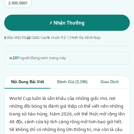
2.000.000₫
⚡ Nhận Thưởng
🔒 Bảo Mật SSL
🎰 Odds Cao
🔄 Hoàn Trả 1.5%
💳 Đa Kênh Nạp
🔥
237
người đang xem trang này
Nội Dung Bài Viết
Đánh Giá (3,196)
Giao Dịch
World Cup luôn là sân khấu của những giấc mơ, nơi
những đội bóng bị đánh giá thấp có thể viết nên những
trang sử hào hùng. Năm 2026, với thể thức mở rộng lên
48 đội, cánh cửa kỳ tích càng rộng mở hơn bao giờ hết.
Sẽ không chỉ có những ông lớn thống trị, mà còn là câu