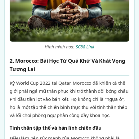
Hình minh hoạ:
SC88 Link
2. Morocco: Bài Học Từ Quá Khứ Và Khát Vọng
Tương Lai
Kỳ World Cup 2022 tại Qatar, Morocco đã khiến cả thế
giới phải ngả mũ thán phục khi trở thành đội bóng châu
Phi đầu tiên lọt vào bán kết. Họ không chỉ là "ngựa ô",
họ là một tập thể chiến binh thực thụ với tinh thần thép
và lối chơi phòng ngự phản công đầy khoa học.
Tinh thần tập thể và bản lĩnh chiến đấu
Điều làm nên sức mạnh của Morocco không phải là