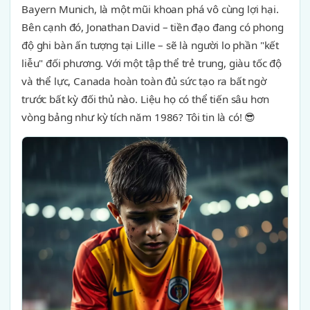
Bayern Munich, là một mũi khoan phá vô cùng lợi hại.
Bên cạnh đó, Jonathan David – tiền đạo đang có phong
độ ghi bàn ấn tượng tại Lille – sẽ là người lo phần "kết
liễu" đối phương. Với một tập thể trẻ trung, giàu tốc độ
và thể lực, Canada hoàn toàn đủ sức tạo ra bất ngờ
trước bất kỳ đối thủ nào. Liệu họ có thể tiến sâu hơn
vòng bảng như kỳ tích năm 1986? Tôi tin là có! 😎