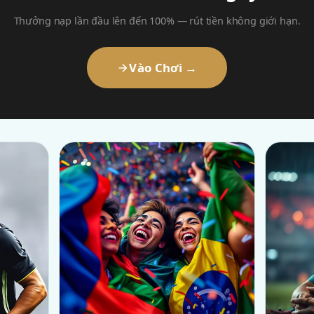
Thưởng nạp lần đầu lên đến 100% — rút tiền không giới hạn.
Vào Chơi →