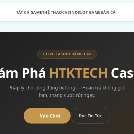
TẤT CẢ GAME
THỂ THAO
CASINO
SLOT GAME
BẮN CÁ
⚡ LIVE CASINO ĐẲNG CẤP
ám Phá
HTKTECH
Cas
Pháp lý cho cộng đồng betting — Hoàn trả không giới
hạn, thắng cược rút ngay.
→ Vào Chơi
Đọc Tin Tức