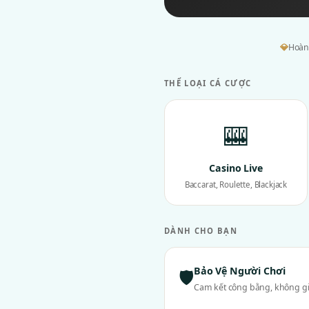
💎
Hoàn
THỂ LOẠI CÁ CƯỢC
🎰
Casino Live
Baccarat, Roulette, Blackjack
DÀNH CHO BẠN
Bảo Vệ Người Chơi
🛡
Cam kết công bằng, không gia