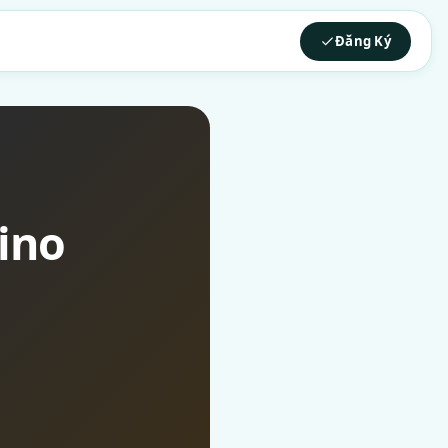
Đăng Ký
ino