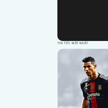
TIN TỨC MỚI NHẤT