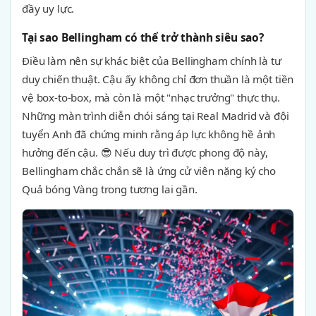
đầy uy lực.
Tại sao Bellingham có thể trở thành siêu sao?
Điều làm nên sự khác biệt của Bellingham chính là tư
duy chiến thuật. Cậu ấy không chỉ đơn thuần là một tiền
vệ box-to-box, mà còn là một "nhạc trưởng" thực thụ.
Những màn trình diễn chói sáng tại Real Madrid và đội
tuyển Anh đã chứng minh rằng áp lực không hề ảnh
hưởng đến cậu. 😎 Nếu duy trì được phong độ này,
Bellingham chắc chắn sẽ là ứng cử viên nặng ký cho
Quả bóng Vàng trong tương lai gần.