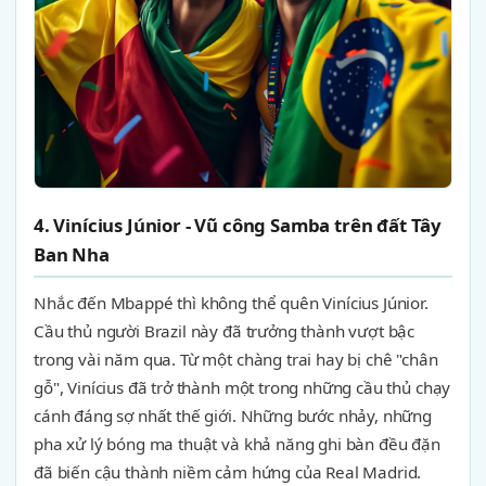
4. Vinícius Júnior - Vũ công Samba trên đất Tây
Ban Nha
Nhắc đến Mbappé thì không thể quên Vinícius Júnior.
Cầu thủ người Brazil này đã trưởng thành vượt bậc
trong vài năm qua. Từ một chàng trai hay bị chê "chân
gỗ", Vinícius đã trở thành một trong những cầu thủ chạy
cánh đáng sợ nhất thế giới. Những bước nhảy, những
pha xử lý bóng ma thuật và khả năng ghi bàn đều đặn
đã biến cậu thành niềm cảm hứng của Real Madrid.