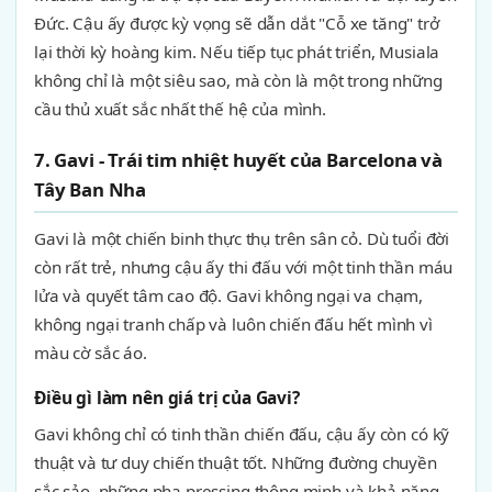
Đức. Cậu ấy được kỳ vọng sẽ dẫn dắt "Cỗ xe tăng" trở
lại thời kỳ hoàng kim. Nếu tiếp tục phát triển, Musiala
không chỉ là một siêu sao, mà còn là một trong những
cầu thủ xuất sắc nhất thế hệ của mình.
7. Gavi - Trái tim nhiệt huyết của Barcelona và
Tây Ban Nha
Gavi là một chiến binh thực thụ trên sân cỏ. Dù tuổi đời
còn rất trẻ, nhưng cậu ấy thi đấu với một tinh thần máu
lửa và quyết tâm cao độ. Gavi không ngại va chạm,
không ngại tranh chấp và luôn chiến đấu hết mình vì
màu cờ sắc áo.
Điều gì làm nên giá trị của Gavi?
Gavi không chỉ có tinh thần chiến đấu, cậu ấy còn có kỹ
thuật và tư duy chiến thuật tốt. Những đường chuyền
sắc sảo, những pha pressing thông minh và khả năng