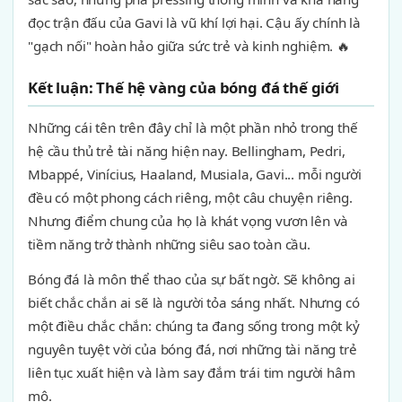
đọc trận đấu của Gavi là vũ khí lợi hại. Cậu ấy chính là
"gạch nối" hoàn hảo giữa sức trẻ và kinh nghiệm. 🔥
Kết luận: Thế hệ vàng của bóng đá thế giới
Những cái tên trên đây chỉ là một phần nhỏ trong thế
hệ cầu thủ trẻ tài năng hiện nay. Bellingham, Pedri,
Mbappé, Vinícius, Haaland, Musiala, Gavi... mỗi người
đều có một phong cách riêng, một câu chuyện riêng.
Nhưng điểm chung của họ là khát vọng vươn lên và
tiềm năng trở thành những siêu sao toàn cầu.
Bóng đá là môn thể thao của sự bất ngờ. Sẽ không ai
biết chắc chắn ai sẽ là người tỏa sáng nhất. Nhưng có
một điều chắc chắn: chúng ta đang sống trong một kỷ
nguyên tuyệt vời của bóng đá, nơi những tài năng trẻ
liên tục xuất hiện và làm say đắm trái tim người hâm
mộ.