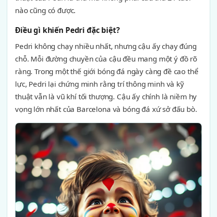
nào cũng có được.
Điều gì khiến Pedri đặc biệt?
Pedri không chạy nhiều nhất, nhưng cậu ấy chạy đúng
chỗ. Mỗi đường chuyền của cậu đều mang một ý đồ rõ
ràng. Trong một thế giới bóng đá ngày càng đề cao thể
lực, Pedri lại chứng minh rằng trí thông minh và kỹ
thuật vẫn là vũ khí tối thượng. Cậu ấy chính là niềm hy
vọng lớn nhất của Barcelona và bóng đá xứ sở đấu bò.