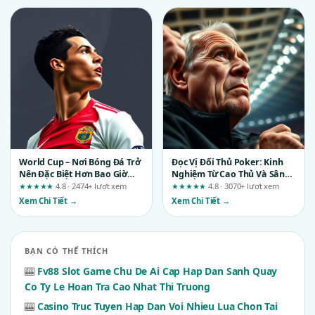
World Cup – Nơi Bóng Đá Trở
Đọc Vị Đối Thủ Poker: Kinh
Nên Đặc Biệt Hơn Bao Giờ
Nghiệm Từ Cao Thủ Và Sân
Hết
Chơi Uy Tín Cho Người Việt
★★★★★
4.8 · 2474+ lượt xem
★★★★★
4.8 · 3070+ lượt xem
Xem Chi Tiết →
Xem Chi Tiết →
BẠN CÓ THỂ THÍCH
🎰
Fv88 Slot Game Chu De Ai Cap Hap Dan Sanh Quay
Co Ty Le Hoan Tra Cao Nhat Thi Truong
🎰
Casino Truc Tuyen Hap Dan Voi Nhieu Lua Chon Tai