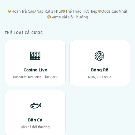
💎
Hoàn Trả Cao
⚡
Nạp Rút 3 Phút
⚽
Thể Thao Trực Tiếp
🎯
Odds Cao Nhất
🎲
Game Bài Đổi Thưởng
THỂ LOẠI CÁ CƯỢC
🎰
🏐
Casino Live
Bóng Rổ
Baccarat, Roulette, Blackjack
NBA, V-League
🐟
Bắn Cá
Bắn cá đổi thưởng