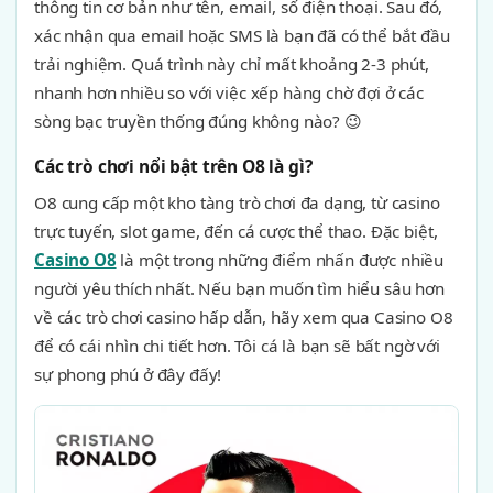
thông tin cơ bản như tên, email, số điện thoại. Sau đó,
xác nhận qua email hoặc SMS là bạn đã có thể bắt đầu
trải nghiệm. Quá trình này chỉ mất khoảng 2-3 phút,
nhanh hơn nhiều so với việc xếp hàng chờ đợi ở các
sòng bạc truyền thống đúng không nào? 😉
Các trò chơi nổi bật trên O8 là gì?
O8 cung cấp một kho tàng trò chơi đa dạng, từ casino
trực tuyến, slot game, đến cá cược thể thao. Đặc biệt,
Casino O8
là một trong những điểm nhấn được nhiều
người yêu thích nhất. Nếu bạn muốn tìm hiểu sâu hơn
về các trò chơi casino hấp dẫn, hãy xem qua Casino O8
để có cái nhìn chi tiết hơn. Tôi cá là bạn sẽ bất ngờ với
sự phong phú ở đây đấy!