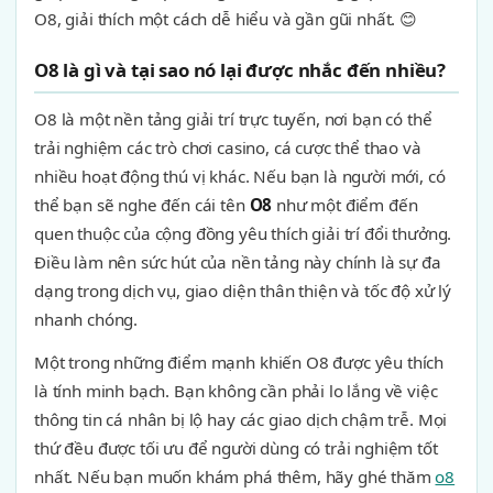
O8, giải thích một cách dễ hiểu và gần gũi nhất. 😊
O8 là gì và tại sao nó lại được nhắc đến nhiều?
O8 là một nền tảng giải trí trực tuyến, nơi bạn có thể
trải nghiệm các trò chơi casino, cá cược thể thao và
nhiều hoạt động thú vị khác. Nếu bạn là người mới, có
thể bạn sẽ nghe đến cái tên
O8
như một điểm đến
quen thuộc của cộng đồng yêu thích giải trí đổi thưởng.
Điều làm nên sức hút của nền tảng này chính là sự đa
dạng trong dịch vụ, giao diện thân thiện và tốc độ xử lý
nhanh chóng.
Một trong những điểm mạnh khiến O8 được yêu thích
là tính minh bạch. Bạn không cần phải lo lắng về việc
thông tin cá nhân bị lộ hay các giao dịch chậm trễ. Mọi
thứ đều được tối ưu để người dùng có trải nghiệm tốt
nhất. Nếu bạn muốn khám phá thêm, hãy ghé thăm
o8