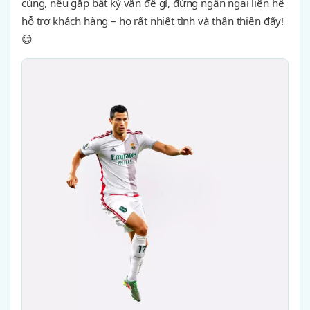
cùng, nếu gặp bất kỳ vấn đề gì, đừng ngần ngại liên hệ
hỗ trợ khách hàng – họ rất nhiệt tình và thân thiện đấy!
😊