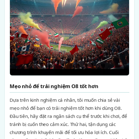
Mẹo nhỏ để trải nghiệm O8 tốt hơn
Dựa trên kinh nghiệm cá nhân, tôi muốn chia sẻ vài
mẹo nhỏ để bạn có trải nghiệm tốt hơn khi dùng O8.
Đầu tiên, hãy đặt ra ngân sách cụ thể trước khi chơi, để
tránh bị cuốn theo cảm xúc. Thứ hai, tận dụng các
chương trình khuyến mãi để tối ưu hóa lợi ích. Cuối