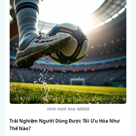
Hình minh hoạ: MM88
Trải Nghiệm Người Dùng Được Tối Ưu Hóa Như
Thế Nào?