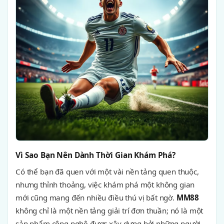
Vì Sao Bạn Nên Dành Thời Gian Khám Phá?
Có thể bạn đã quen với một vài nền tảng quen thuộc,
nhưng thỉnh thoảng, việc khám phá một không gian
mới cũng mang đến nhiều điều thú vị bất ngờ.
MM88
không chỉ là một nền tảng giải trí đơn thuần; nó là một
sản phẩm công nghệ được xây dựng bởi những người