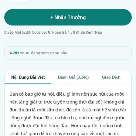
⚡ Nhận Thưởng
🔒 Bảo Mật SSL
🎰 Odds Cao
🔄 Hoàn Trả 1.5%
💳 Đa Kênh Nạp
🔥
281
người đang xem trang này
Nội Dung Bài Viết
Đánh Giá (3,348)
Giao Dịch
Bạn có bao giờ tự hỏi, điều gì làm nên sức hút của một
nền tảng giải trí trực tuyến trong thời đại số? Không chỉ
đơn thuần là một sân chơi, đó còn là cả một hệ sinh thái
công nghệ được đầu tư chỉn chu, nơi trải nghiệm người
dùng được đặt lên hàng đầu. Hôm nay, tôi muốn dành
chút thời gian để trò chuyện cùng bạn về một cái tên