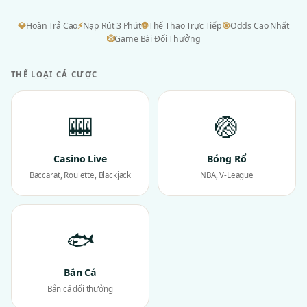
💎
Hoàn Trả Cao
⚡
Nạp Rút 3 Phút
⚽
Thể Thao Trực Tiếp
🎯
Odds Cao Nhất
🎲
Game Bài Đổi Thưởng
THỂ LOẠI CÁ CƯỢC
🎰
🏐
Casino Live
Bóng Rổ
Baccarat, Roulette, Blackjack
NBA, V-League
🐟
Bắn Cá
Bắn cá đổi thưởng