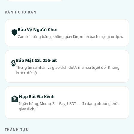
DÀNH CHO BẠN
Bảo Vệ Người Chơi
🛡
Cam kết công bằng, không gian lận, minh bạch mọi giao dịch.
Bảo Mật SSL 256-bit
🔒
Thông tin cá nhân và giao dịch được mã hóa tuyệt đối. Không
lo rò rỉ dữ liệu.
Nạp Rút Đa Kênh
🏦
Ngân hàng, Momo, ZaloPay, USDT — đa dạng phương thức
giao dịch.
THÀNH TỰU