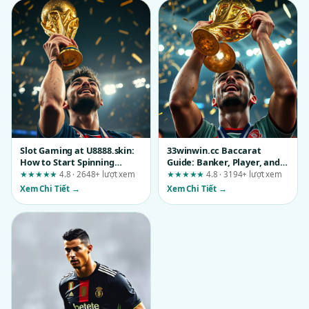
Slot Gaming at U8888.skin:
33winwin.cc Baccarat
How to Start Spinning
Guide: Banker, Player, and
Without the Guesswork
Table Formats Explained
★★★★★
4.8 · 2648+ lượt xem
★★★★★
4.8 · 3194+ lượt xem
Xem Chi Tiết →
Xem Chi Tiết →