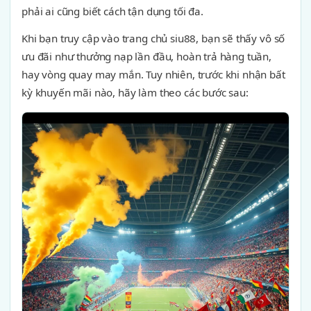
phải ai cũng biết cách tận dụng tối đa.
Khi bạn truy cập vào trang chủ siu88, bạn sẽ thấy vô số
ưu đãi như thưởng nạp lần đầu, hoàn trả hàng tuần,
hay vòng quay may mắn. Tuy nhiên, trước khi nhận bất
kỳ khuyến mãi nào, hãy làm theo các bước sau: