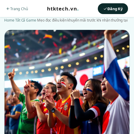
htktech.vn
.
Trang Chủ
Đăng Ký
Home
›
Tất Cả Game
›
Mẹo đọc điều kiện khuyến mãi trước khi nhận thưởng tại