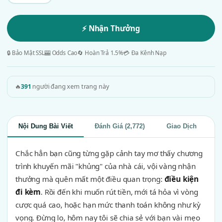
⚡ Nhận Thưởng
🔒 Bảo Mật SSL
🎰 Odds Cao
🔄 Hoàn Trả 1.5%
💳 Đa Kênh Nạp
🔥
391
người đang xem trang này
Nội Dung Bài Viết
Đánh Giá (2,772)
Giao Dịch
Chắc hẳn bạn cũng từng gặp cảnh tay mơ thấy chương
trình khuyến mãi "khủng" của nhà cái, vội vàng nhận
thưởng mà quên mất một điều quan trọng:
điều kiện
đi kèm
. Rồi đến khi muốn rút tiền, mới tá hỏa vì vòng
cược quá cao, hoặc hạn mức thanh toán không như kỳ
vọng. Đừng lo, hôm nay tôi sẽ chia sẻ với bạn vài mẹo