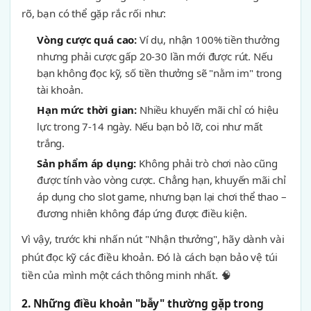
rõ, bạn có thể gặp rắc rối như:
Vòng cược quá cao:
Ví dụ, nhận 100% tiền thưởng
nhưng phải cược gấp 20-30 lần mới được rút. Nếu
bạn không đọc kỹ, số tiền thưởng sẽ "nằm im" trong
tài khoản.
Hạn mức thời gian:
Nhiều khuyến mãi chỉ có hiệu
lực trong 7-14 ngày. Nếu bạn bỏ lỡ, coi như mất
trắng.
Sản phẩm áp dụng:
Không phải trò chơi nào cũng
được tính vào vòng cược. Chẳng hạn, khuyến mãi chỉ
áp dụng cho slot game, nhưng bạn lại chơi thể thao –
đương nhiên không đáp ứng được điều kiện.
Vì vậy, trước khi nhấn nút "Nhận thưởng", hãy dành vài
phút đọc kỹ các điều khoản. Đó là cách bạn bảo vệ túi
tiền của mình một cách thông minh nhất. 🧠
2. Những điều khoản "bẫy" thường gặp trong