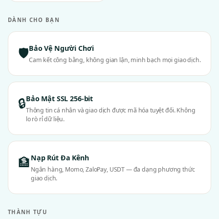
DÀNH CHO BẠN
Bảo Vệ Người Chơi
🛡
Cam kết công bằng, không gian lận, minh bạch mọi giao dịch.
Bảo Mật SSL 256-bit
🔒
Thông tin cá nhân và giao dịch được mã hóa tuyệt đối. Không
lo rò rỉ dữ liệu.
Nạp Rút Đa Kênh
🏦
Ngân hàng, Momo, ZaloPay, USDT — đa dạng phương thức
giao dịch.
THÀNH TỰU