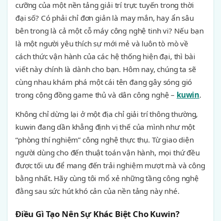
cưỡng của một nền tảng giải trí trực tuyến trong thời
đại số? Có phải chỉ đơn giản là may mắn, hay ẩn sâu
bên trong là cả một cỗ máy công nghệ tinh vi? Nếu bạn
là một người yêu thích sự mới mẻ và luôn tò mò về
cách thức vận hành của các hệ thống hiện đại, thì bài
viết này chính là dành cho bạn. Hôm nay, chúng ta sẽ
cùng nhau khám phá một cái tên đang gây sóng gió
trong cộng đồng game thủ và dân công nghệ –
kuwin
.
Không chỉ dừng lại ở một địa chỉ giải trí thông thường,
kuwin đang dần khẳng định vị thế của mình như một
“phòng thí nghiệm” công nghệ thực thụ. Từ giao diện
người dùng cho đến thuật toán vận hành, mọi thứ đều
được tối ưu để mang đến trải nghiệm mượt mà và công
bằng nhất. Hãy cùng tôi mổ xẻ những tầng công nghệ
đằng sau sức hút khó cản của nền tảng này nhé.
Điều Gì Tạo Nên Sự Khác Biệt Cho Kuwin?