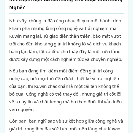
Nghệ?
Như vậy, chúng ta đã cùng nhau đi qua một hành trình
khám phá những tầng công nghệ và trải nghiệm mà
Kuwin mang lại. Từ giao diện thân thiện, bảo mật vượt
trội cho đến kho tàng giải trí khổng lồ và dịch vụ khách
hàng tận tâm, tất cả đều cho thấy đây là một nền tảng
được xây dựng một cách nghiêm túc và chuyên nghiệp.
Nếu bạn đang tìm kiếm một điểm đến giải trí công
nghệ cao, nơi mọi thứ đều được thiết kế vì trải nghiệm
của bạn, thì Kuwin chắc chắn là một cái tên không thể
bỏ qua. Công nghệ có thể thay đổi, nhưng giá trị cốt lõi
về sự uy tín và chất lượng mà họ theo đuổi thì vẫn luôn
vẹn nguyên.
Còn bạn, bạn nghĩ sao về sự kết hợp giữa công nghệ và
giải trí trong thời đại số? Liệu một nền tảng như Kuwin