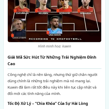
Hình minh hoạ: kuwin
Giải Mã Sức Hút Từ Những Trải Nghiệm Đỉnh
Cao
Công nghệ chỉ là nền tảng, nhưng thứ giữ chân người
dùng chính là những trải nghiệm mà nó mang lại.
Kuwin đã làm rất tốt điều này khi liên tục cập nhật và
đổi mới các tính năng của mình.
Tốc Độ Xử Lý – “Chìa Khóa” Của Sự Hài Lòng