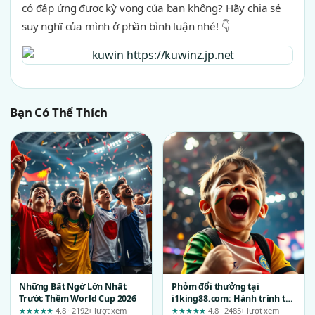
có đáp ứng được kỳ vọng của bạn không? Hãy chia sẻ
suy nghĩ của mình ở phần bình luận nhé! 👇
Bạn Có Thể Thích
Những Bất Ngờ Lớn Nhất
Phỏm đổi thưởng tại
Trước Thềm World Cup 2026
i1king88.com: Hành trình từ
lúc vào game đến khi rút tiền
★★★★★
4.8 · 2192+ lượt xem
★★★★★
4.8 · 2485+ lượt xem