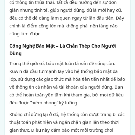
có thông tin thừa thãi. Tất cả đều hướng đến sự đơn
giản nhưng tinh tế, giúp người dùng, dù là mới hay cũ,
đều có thể dễ dàng làm quen ngay từ lần đầu tiên. Đây
chính là điểm cộng lớn mà không phải nền tảng nào
cũng làm được.
Công Nghệ Bảo Mật – Lá Chắn Thép Cho Người
Dùng
Trong thế giới số, bảo mật luôn là vấn đề sống còn.
Kuwin đã đầu tư mạnh tay vào hệ thống bảo mật đa
lớp, sử dụng các giao thức mã hóa tiên tiến nhất để bảo
vệ thông tin cá nhân và tài khoản của người dùng. Bạn
có thể hoàn toàn yên tâm khi tham gia, bởi mọi dữ liệu
đều được “niêm phong” kỹ lưỡng.
Không chỉ dừng lại ở đó, hệ thống còn được trang bị các
thuật toán phát hiện và ngăn chặn gian lận theo thời
gian thực. Điều này đảm bảo một môi trường chơi