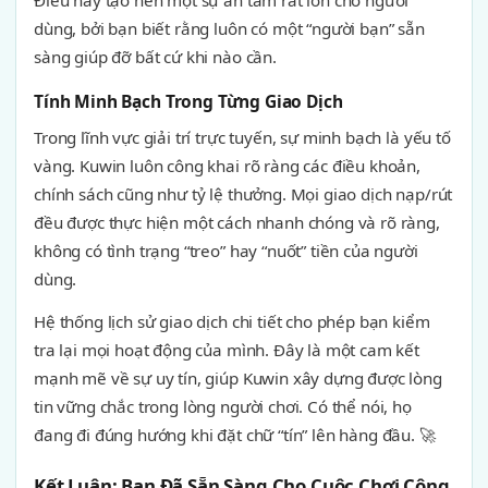
Điều này tạo nên một sự an tâm rất lớn cho người
dùng, bởi bạn biết rằng luôn có một “người bạn” sẵn
sàng giúp đỡ bất cứ khi nào cần.
Tính Minh Bạch Trong Từng Giao Dịch
Trong lĩnh vực giải trí trực tuyến, sự minh bạch là yếu tố
vàng. Kuwin luôn công khai rõ ràng các điều khoản,
chính sách cũng như tỷ lệ thưởng. Mọi giao dịch nạp/rút
đều được thực hiện một cách nhanh chóng và rõ ràng,
không có tình trạng “treo” hay “nuốt” tiền của người
dùng.
Hệ thống lịch sử giao dịch chi tiết cho phép bạn kiểm
tra lại mọi hoạt động của mình. Đây là một cam kết
mạnh mẽ về sự uy tín, giúp Kuwin xây dựng được lòng
tin vững chắc trong lòng người chơi. Có thể nói, họ
đang đi đúng hướng khi đặt chữ “tín” lên hàng đầu. 🚀
Kết Luận: Bạn Đã Sẵn Sàng Cho Cuộc Chơi Công