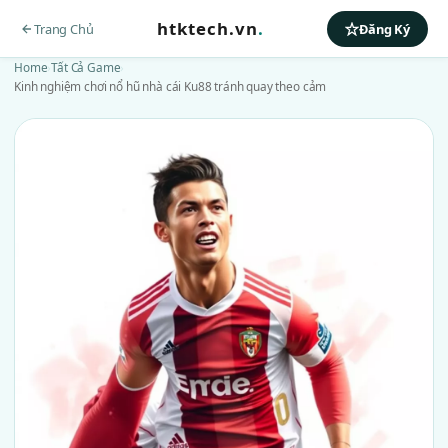
htktech.vn
.
Trang Chủ
Đăng Ký
Home
›
Tất Cả Game
›
Kinh nghiệm chơi nổ hũ nhà cái Ku88 tránh quay theo cảm