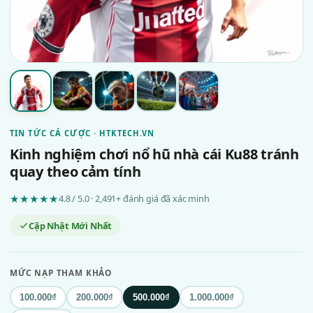
TIN TỨC CÁ CƯỢC · HTKTECH.VN
Kinh nghiệm chơi nổ hũ nhà cái Ku88 tránh
quay theo cảm tính
★★★★★
4.8 / 5.0 · 2,491+ đánh giá đã xác minh
Cập Nhật Mới Nhất
MỨC NẠP THAM KHẢO
100.000₫
200.000₫
500.000₫
1.000.000₫