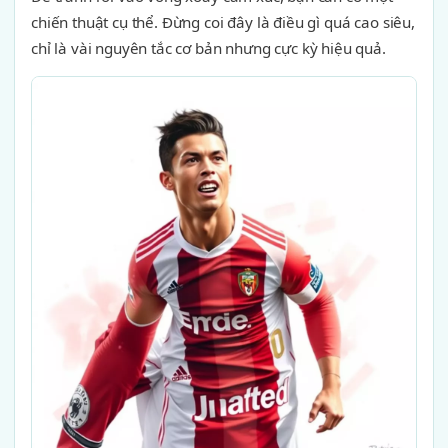
chiến thuật cụ thể. Đừng coi đây là điều gì quá cao siêu,
chỉ là vài nguyên tắc cơ bản nhưng cực kỳ hiệu quả.