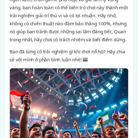
vàng, bạn hoàn toàn có thể biến trò chơi này thành một
trải nghiệm giải trí thú vị và có lợi nhuận. Hãy nhớ,
không có chiến thuật nào đảm bảo thắng 100%, nhưng
nó giúp bạn tránh được những sai lầm đáng tiếc. Quan
trọng nhất, hãy chơi có trách nhiệm và biết điểm dừng.
Bạn đã từng có trải nghiệm gì khi chơi nổ hũ? Hãy chia
sẻ với mình ở phần bình luận nhé! 🎰