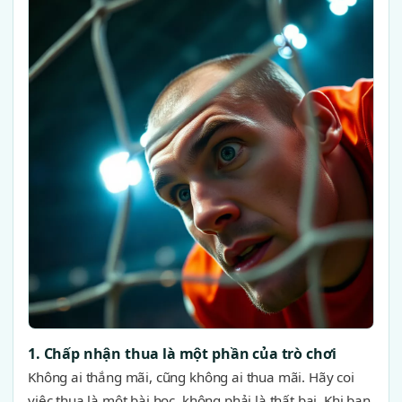
1. Chấp nhận thua là một phần của trò chơi
Không ai thắng mãi, cũng không ai thua mãi. Hãy coi
việc thua là một bài học, không phải là thất bại. Khi bạn