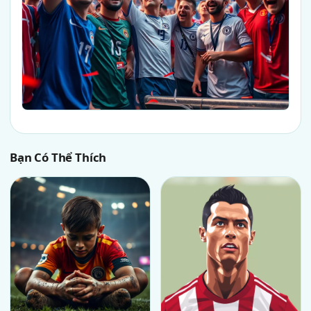
Bạn Có Thể Thích