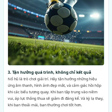
3. Tận hưởng quá trình, không chỉ kết quả
Nổ hũ là trò chơi giải trí. Hãy tận hưởng những hiệu
ứng âm thanh, hình ảnh đẹp mắt, và cảm giác hồi hộp
khi các biểu tượng quay. Khi bạn tập trung vào niềm
vui, áp lực thắng thua sẽ giảm đi đáng kể. Và kỳ lạ thay,
khi bạn thoải mái, bạn thường chơi tốt hơn.