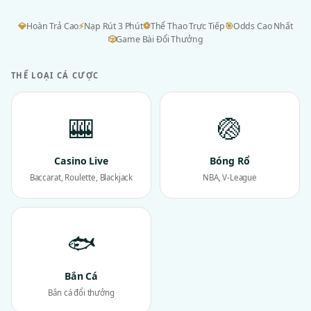
💎
Hoàn Trả Cao
⚡
Nạp Rút 3 Phút
⚽
Thể Thao Trực Tiếp
🎯
Odds Cao Nhất
🎲
Game Bài Đổi Thưởng
THỂ LOẠI CÁ CƯỢC
🎰
🏐
Casino Live
Bóng Rổ
Baccarat, Roulette, Blackjack
NBA, V-League
🐟
Bắn Cá
Bắn cá đổi thưởng