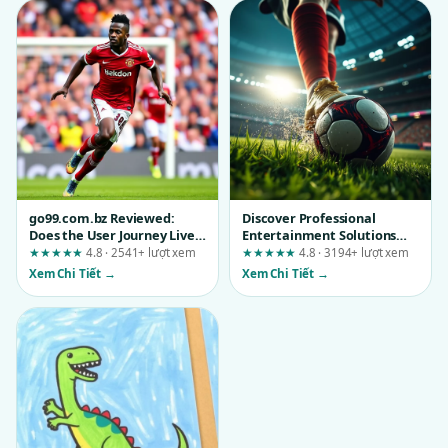
go99.com.bz Reviewed:
Discover Professional
Does the User Journey Live
Entertainment Solutions
Up to the Hype?
with go99sv.com: A Candid
★★★★★
4.8 · 2541+ lượt xem
★★★★★
4.8 · 3194+ lượt xem
Long-Term Assessment
Xem Chi Tiết →
Xem Chi Tiết →