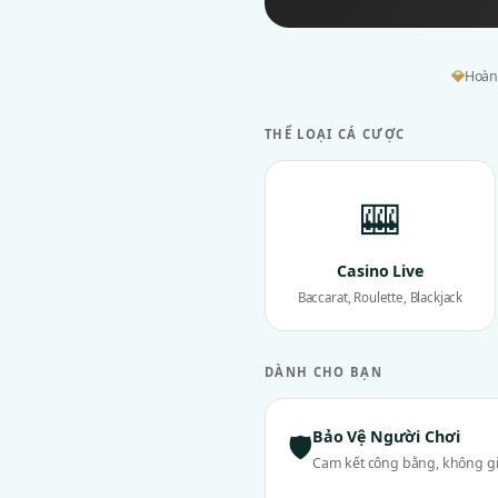
💎
Hoàn
THỂ LOẠI CÁ CƯỢC
🎰
Casino Live
Baccarat, Roulette, Blackjack
DÀNH CHO BẠN
Bảo Vệ Người Chơi
🛡
Cam kết công bằng, không gia