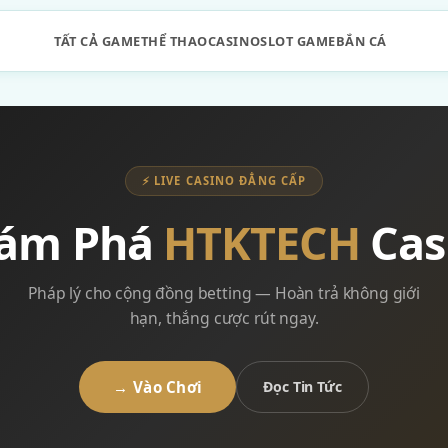
TẤT CẢ GAME
THỂ THAO
CASINO
SLOT GAME
BẮN CÁ
⚡ LIVE CASINO ĐẲNG CẤP
ám Phá
HTKTECH
Cas
Pháp lý cho cộng đồng betting — Hoàn trả không giới
hạn, thắng cược rút ngay.
→ Vào Chơi
Đọc Tin Tức