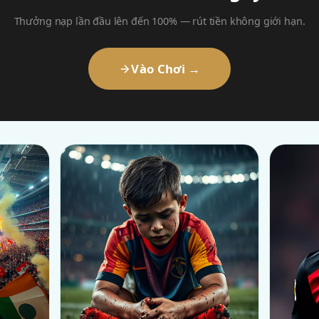
Thưởng nạp lần đầu lên đến 100% — rút tiền không giới hạn.
Vào Chơi →