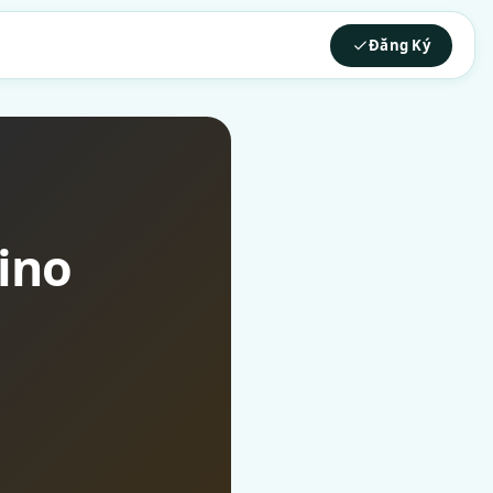
Đăng Ký
ino