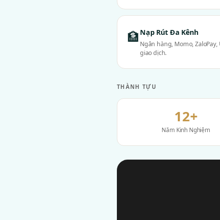
Nạp Rút Đa Kênh
🏦
Ngân hàng, Momo, ZaloPay,
giao dịch.
THÀNH TỰU
12+
Năm Kinh Nghiệm