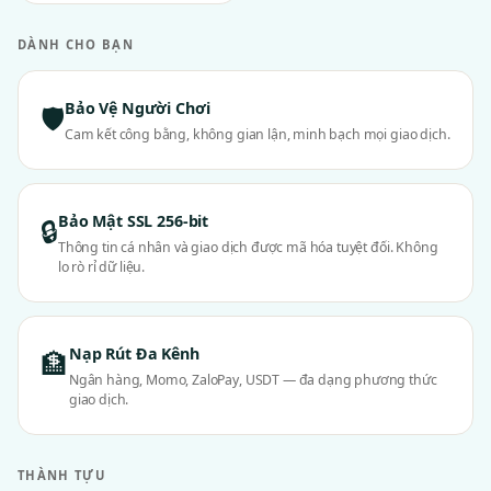
DÀNH CHO BẠN
Bảo Vệ Người Chơi
🛡
Cam kết công bằng, không gian lận, minh bạch mọi giao dịch.
Bảo Mật SSL 256-bit
🔒
Thông tin cá nhân và giao dịch được mã hóa tuyệt đối. Không
lo rò rỉ dữ liệu.
Nạp Rút Đa Kênh
🏦
Ngân hàng, Momo, ZaloPay, USDT — đa dạng phương thức
giao dịch.
THÀNH TỰU