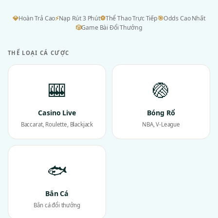
💎
Hoàn Trả Cao
⚡
Nạp Rút 3 Phút
⚽
Thể Thao Trực Tiếp
🎯
Odds Cao Nhất
🎲
Game Bài Đổi Thưởng
THỂ LOẠI CÁ CƯỢC
🎰
🏐
Casino Live
Bóng Rổ
Baccarat, Roulette, Blackjack
NBA, V-League
🐟
Bắn Cá
Bắn cá đổi thưởng