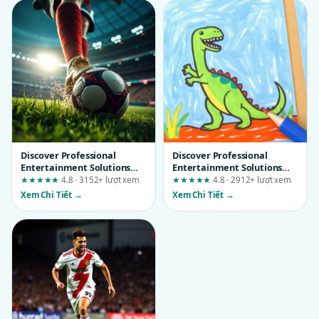
Discover Professional
Discover Professional
Entertainment Solutions
Entertainment Solutions
with go99sv.com: A Candid
with u88sv.com
★★★★★
4.8 · 3152+ lượt xem
★★★★★
4.8 · 2912+ lượt xem
Long-Term Assessment
Xem Chi Tiết →
Xem Chi Tiết →