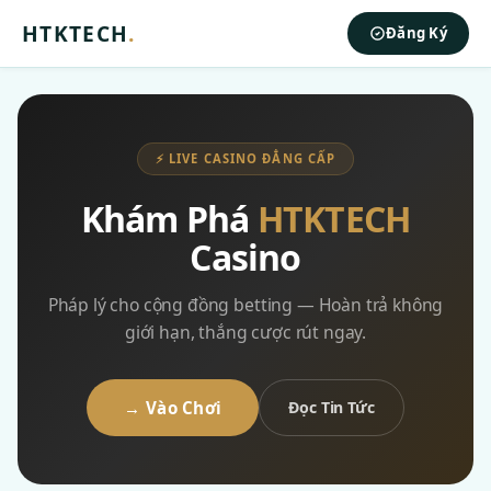
HTKTECH
.
Đăng Ký
⚡ LIVE CASINO ĐẲNG CẤP
Khám Phá
HTKTECH
Casino
Pháp lý cho cộng đồng betting — Hoàn trả không
giới hạn, thắng cược rút ngay.
→ Vào Chơi
Đọc Tin Tức