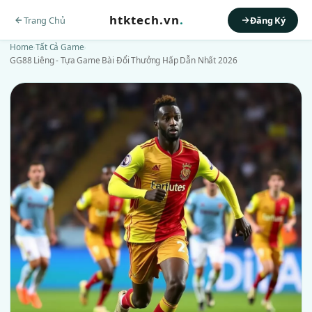
htktech.vn
.
Trang Chủ
Đăng Ký
Home
›
Tất Cả Game
›
GG88 Liêng - Tựa Game Bài Đổi Thưởng Hấp Dẫn Nhất 2026