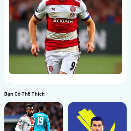
Bạn Có Thể Thích