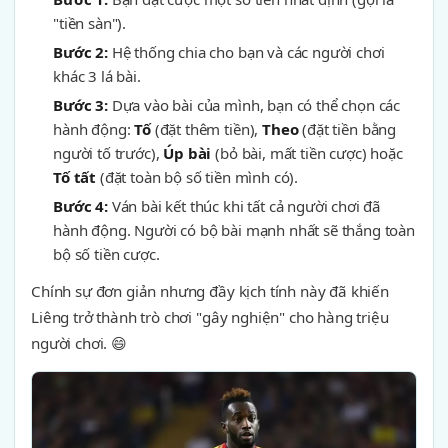
"tiền sàn").
Bước 2:
Hệ thống chia cho bạn và các người chơi
khác 3 lá bài.
Bước 3:
Dựa vào bài của mình, bạn có thể chọn các
hành động:
Tố
(đặt thêm tiền),
Theo
(đặt tiền bằng
người tố trước),
Úp bài
(bỏ bài, mất tiền cược) hoặc
Tố tất
(đặt toàn bộ số tiền mình có).
Bước 4:
Ván bài kết thúc khi tất cả người chơi đã
hành động. Người có bộ bài mạnh nhất sẽ thắng toàn
bộ số tiền cược.
Chính sự đơn giản nhưng đầy kịch tính này đã khiến
Liêng trở thành trò chơi "gây nghiện" cho hàng triệu
người chơi. 😄