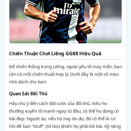
Chiến Thuật Chơi Liêng GG88 Hiệu Quả
Để chiến thắng trong Liêng, ngoài yếu tố may mắn, bạn
cần có một chiến thuật hợp lý. Dưới đây là một số mẹo
nhỏ dành cho bạn:
Quan Sát Đối Thủ
Hãy chú ý đến cách đặt cược của đối thủ. Nếu họ
thường xuyên tố mạnh ngay từ đầu, có thể họ đang có
bài đẹp. Ngược lại, nếu họ hay do dự, đó có thể là cơ
hội để bạn "bluff" (tố láo) khiến họ phải bỏ bài. Kỹ năng