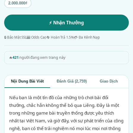
2.000.000₫
⚡ Nhận Thưởng
🔒 Bảo Mật SSL
🎰 Odds Cao
🔄 Hoàn Trả 1.5%
💳 Đa Kênh Nạp
🔥
421
người đang xem trang này
Nội Dung Bài Viết
Đánh Giá (2,759)
Giao Dịch
Nếu bạn là một tín đồ của những trò chơi bài đổi
thưởng, chắc hẳn không thể bỏ qua Liêng. Đây là một
trong những game bài truyền thống được yêu thích
nhất tại Việt Nam, và giờ đây, với sự phát triển của công
nghệ, bạn có thể trải nghiệm nó mọi lúc mọi nơi thông