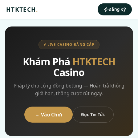
HTKTECH
.
Đăng Ký
⚡ LIVE CASINO ĐẲNG CẤP
Khám Phá
HTKTECH
Casino
Pháp lý cho cộng đồng betting — Hoàn trả không
giới hạn, thắng cược rút ngay.
→ Vào Chơi
Đọc Tin Tức