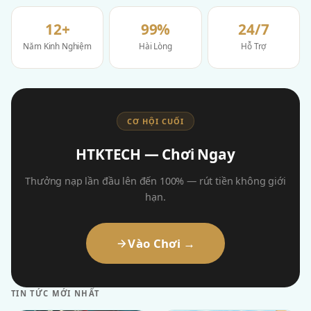
12+
99%
24/7
Năm Kinh Nghiệm
Hài Lòng
Hỗ Trợ
CƠ HỘI CUỐI
HTKTECH — Chơi Ngay
Thưởng nạp lần đầu lên đến 100% — rút tiền không giới
hạn.
Vào Chơi →
TIN TỨC MỚI NHẤT