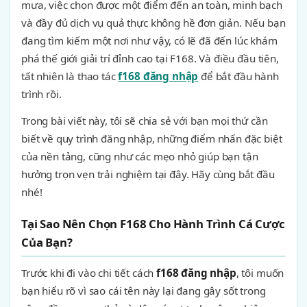
mưa, việc chọn được một điểm đến an toàn, minh bạch
và đầy đủ dịch vụ quả thực không hề đơn giản. Nếu bạn
đang tìm kiếm một nơi như vậy, có lẽ đã đến lúc khám
phá thế giới giải trí đỉnh cao tại F168. Và điều đầu tiên,
tất nhiên là thao tác
f168 đăng nhập
để bắt đầu hành
trình rồi.
Trong bài viết này, tôi sẽ chia sẻ với bạn mọi thứ cần
biết về quy trình đăng nhập, những điểm nhấn đặc biệt
của nền tảng, cũng như các mẹo nhỏ giúp bạn tận
hưởng trọn vẹn trải nghiệm tại đây. Hãy cùng bắt đầu
nhé!
Tại Sao Nên Chọn F168 Cho Hành Trình Cá Cược
Của Bạn?
Trước khi đi vào chi tiết cách
f168 đăng nhập
, tôi muốn
bạn hiểu rõ vì sao cái tên này lại đang gây sốt trong