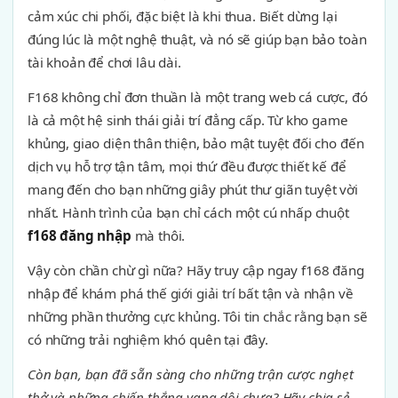
cảm xúc chi phối, đặc biệt là khi thua. Biết dừng lại
đúng lúc là một nghệ thuật, và nó sẽ giúp bạn bảo toàn
tài khoản để chơi lâu dài.
F168 không chỉ đơn thuần là một trang web cá cược, đó
là cả một hệ sinh thái giải trí đẳng cấp. Từ kho game
khủng, giao diện thân thiện, bảo mật tuyệt đối cho đến
dịch vụ hỗ trợ tận tâm, mọi thứ đều được thiết kế để
mang đến cho bạn những giây phút thư giãn tuyệt vời
nhất. Hành trình của bạn chỉ cách một cú nhấp chuột
f168 đăng nhập
mà thôi.
Vậy còn chần chừ gì nữa? Hãy truy cập ngay f168 đăng
nhập để khám phá thế giới giải trí bất tận và nhận về
những phần thưởng cực khủng. Tôi tin chắc rằng bạn sẽ
có những trải nghiệm khó quên tại đây.
Còn bạn, bạn đã sẵn sàng cho những trận cược nghẹt
thở và những chiến thắng vang dội chưa? Hãy chia sẻ