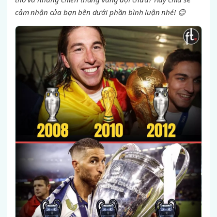
cảm nhận của bạn bên dưới phần bình luận nhé! 😊