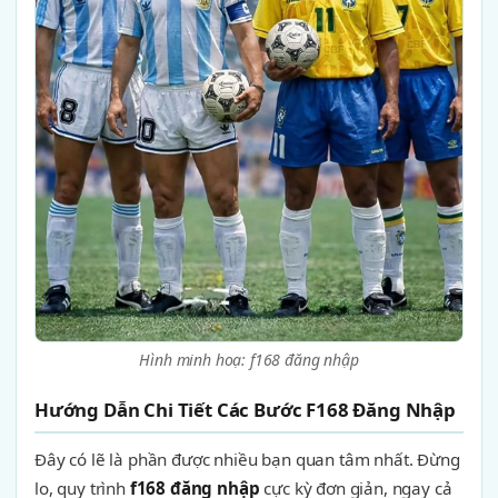
Hình minh hoạ: f168 đăng nhập
Hướng Dẫn Chi Tiết Các Bước F168 Đăng Nhập
Đây có lẽ là phần được nhiều bạn quan tâm nhất. Đừng
lo, quy trình
f168 đăng nhập
cực kỳ đơn giản, ngay cả