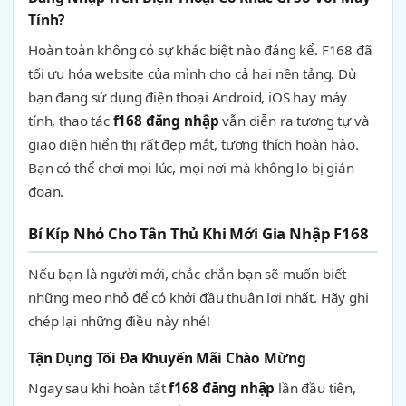
Tính?
Hoàn toàn không có sự khác biệt nào đáng kể. F168 đã
tối ưu hóa website của mình cho cả hai nền tảng. Dù
bạn đang sử dụng điện thoại Android, iOS hay máy
tính, thao tác
f168 đăng nhập
vẫn diễn ra tương tự và
giao diện hiển thị rất đẹp mắt, tương thích hoàn hảo.
Bạn có thể chơi mọi lúc, mọi nơi mà không lo bị gián
đoạn.
Bí Kíp Nhỏ Cho Tân Thủ Khi Mới Gia Nhập F168
Nếu bạn là người mới, chắc chắn bạn sẽ muốn biết
những mẹo nhỏ để có khởi đầu thuận lợi nhất. Hãy ghi
chép lại những điều này nhé!
Tận Dụng Tối Đa Khuyến Mãi Chào Mừng
Ngay sau khi hoàn tất
f168 đăng nhập
lần đầu tiên,