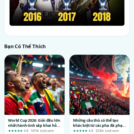
Bạn Có Thể Thích
World Cup 2026: Giải đấu lớn
Những cầu thủ có thể tạo
nhất hành tinh sắp khai hỏa,
khác biệt từ các pha đá phạt
bạn đã sẵn sàng?
tại 11win.ph: Phân tích từ
★★★★★
4.8 · 1874+ lượt xem
★★★★★
4.8 · 3230+ lượt xem