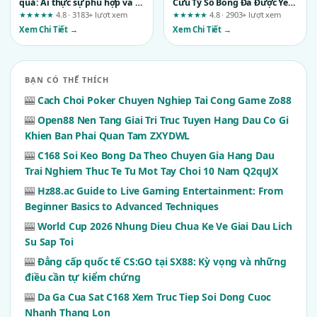
quả: Ai thực sự phù hợp và ai
Cứu Tỷ Số Bóng Đá Được Yêu
nên cân nhắc?
Thích Nhất Hiện Nay
★★★★★
4.8 · 3183+ lượt xem
★★★★★
4.8 · 2903+ lượt xem
Xem Chi Tiết →
Xem Chi Tiết →
BẠN CÓ THỂ THÍCH
🎰
Cach Choi Poker Chuyen Nghiep Tai Cong Game Zo88
🎰
Open88 Nen Tang Giai Tri Truc Tuyen Hang Dau Co Gi
Khien Ban Phai Quan Tam ZXYDWL
🎰
C168 Soi Keo Bong Da Theo Chuyen Gia Hang Dau
Trai Nghiem Thuc Te Tu Mot Tay Choi 10 Nam Q2quJX
🎰
Hz88.ac Guide to Live Gaming Entertainment: From
Beginner Basics to Advanced Techniques
🎰
World Cup 2026 Nhung Dieu Chua Ke Ve Giai Dau Lich
Su Sap Toi
🎰
Đẳng cấp quốc tế CS:GO tại SX88: Kỳ vọng và những
điều cần tự kiểm chứng
🎰
Da Ga Cua Sat C168 Xem Truc Tiep Soi Dong Cuoc
Nhanh Thang Lon