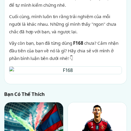
để tự mình kiểm chứng nhé.
Cuối cùng, mình luôn tin rằng trải nghiệm của mỗi
người là khác nhau. Những gì mình thấy "ngon" chưa
chắc đã hợp với bạn, và ngược lại.
Vậy còn bạn, bạn đã từng dùng
F168
chưa? Cảm nhận
đầu tiên của bạn về nó là gì? Hãy chia sẻ với mình ở
phần bình luận bên dưới nhé! 👇
Bạn Có Thể Thích