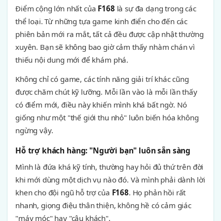
Điểm cộng lớn nhất của
F168
là sự đa dạng trong các
thể loại. Từ những tựa game kinh điển cho đến các
phiên bản mới ra mắt, tất cả đều được cập nhật thường
xuyên. Bạn sẽ không bao giờ cảm thấy nhàm chán vì
thiếu nội dung mới để khám phá.
Không chỉ có game, các tính năng giải trí khác cũng
được chăm chút kỹ lưỡng. Mỗi lần vào là mỗi lần thấy
có điểm mới, điều này khiến mình khá bất ngờ. Nó
giống như một "thế giới thu nhỏ" luôn biến hóa không
ngừng vậy.
Hỗ trợ khách hàng: "Người bạn" luôn sẵn sàng
Mình là đứa khá kỹ tính, thường hay hỏi đủ thứ trên đời
khi mới dùng một dịch vụ nào đó. Và mình phải dành lời
khen cho đội ngũ hỗ trợ của
F168
. Họ phản hồi rất
nhanh, giọng điệu thân thiện, không hề có cảm giác
"máy móc" hay "câu khách".