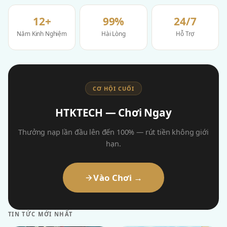
12+
99%
24/7
Năm Kinh Nghiệm
Hài Lòng
Hỗ Trợ
CƠ HỘI CUỐI
HTKTECH — Chơi Ngay
Thưởng nạp lần đầu lên đến 100% — rút tiền không giới
hạn.
Vào Chơi →
TIN TỨC MỚI NHẤT