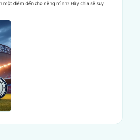
ọn một điểm đến cho riêng mình? Hãy chia sẻ suy