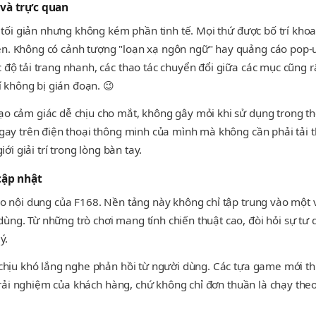
và trực quan
ự tối giản nhưng không kém phần tinh tế. Mọi thứ được bố trí kho
en. Không có cảnh tượng "loạn xạ ngôn ngữ" hay quảng cáo pop-u
 độ tải trang nhanh, các thao tác chuyển đổi giữa các mục cũng 
í không bị gián đoạn. 😉
o cảm giác dễ chịu cho mắt, không gây mỏi khi sử dụng trong thờ
ngay trên điện thoại thông minh của mình mà không cần phải tải 
ới giải trí trong lòng bàn tay.
cập nhật
ho nội dung của F168. Nền tảng này không chỉ tập trung vào một v
ng. Từ những trò chơi mang tính chiến thuật cao, đòi hỏi sự tư d
ý.
 chịu khó lắng nghe phản hồi từ người dùng. Các tựa game mới th
ng trải nghiệm của khách hàng, chứ không chỉ đơn thuần là chạy t