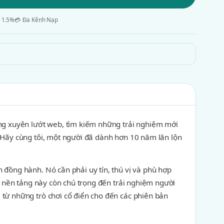
 1.5%
💳 Đa Kênh Nạp
ng xuyên lướt web, tìm kiếm những trải nghiệm mới
? Hãy cùng tôi, một người đã dành hơn 10 năm lăn lộn
 đồng hành. Nó cần phải uy tín, thú vị và phù hợp
t, nền tảng này còn chú trọng đến trải nghiệm người
 từ những trò chơi cổ điển cho đến các phiên bản