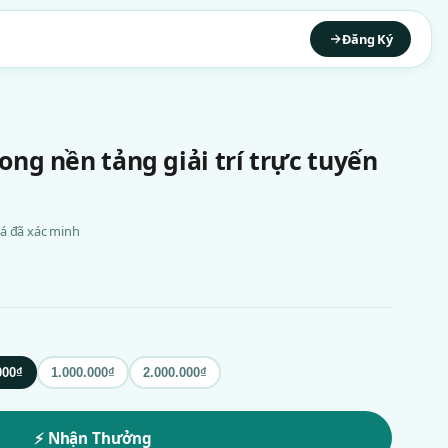
Đăng Ký
N
rong nền tảng giải trí trực tuyến
giá đã xác minh
000₫
1.000.000₫
2.000.000₫
⚡ Nhận Thưởng