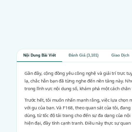
Nội Dung Bài Viết
Đánh Giá (3,101)
Giao Dịch
Gần đây, cộng đồng yêu công nghệ và giải trí trực tu
lạ, chắc hẳn bạn đã từng nghe đến nền tảng này. Như
trong lĩnh vực nội dung số, khám phá một cách chân 
Trước hết, tôi muốn nhấn mạnh rằng, việc lựa chọn m
với gu của bạn. Và F168, theo quan sát của tôi, đang
dùng, từ tốc độ tải trang cho đến sự đa dạng của nộ
hiện đại, đầy tính cạnh tranh. Điều này thực sự quan