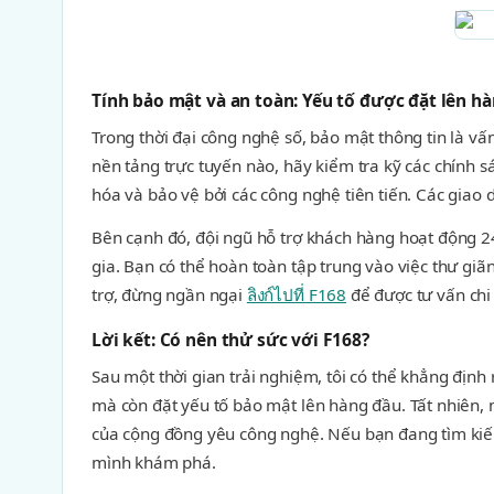
Tính bảo mật và an toàn: Yếu tố được đặt lên h
Trong thời đại công nghệ số, bảo mật thông tin là v
nền tảng trực tuyến nào, hãy kiểm tra kỹ các chính 
hóa và bảo vệ bởi các công nghệ tiên tiến. Các giao
Bên cạnh đó, đội ngũ hỗ trợ khách hàng hoạt động 2
gia. Bạn có thể hoàn toàn tập trung vào việc thư gi
trợ, đừng ngần ngại
ลิงก์ไปที่ F168
để được tư vấn chi 
Lời kết: Có nên thử sức với F168?
Sau một thời gian trải nghiệm, tôi có thể khẳng định
mà còn đặt yếu tố bảo mật lên hàng đầu. Tất nhiên,
của cộng đồng yêu công nghệ. Nếu bạn đang tìm kiếm
mình khám phá.