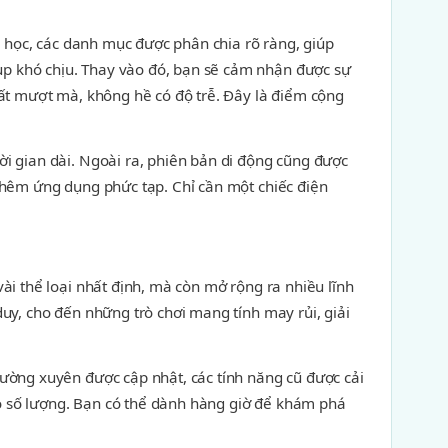
a học, các danh mục được phân chia rõ ràng, giúp
p khó chịu. Thay vào đó, bạn sẽ cảm nhận được sự
rất mượt mà, không hề có độ trễ. Đây là điểm cộng
i gian dài. Ngoài ra, phiên bản di động cũng được
thêm ứng dụng phức tạp. Chỉ cần một chiếc điện
ài thể loại nhất định, mà còn mở rộng ra nhiều lĩnh
uy, cho đến những trò chơi mang tính may rủi, giải
ường xuyên được cập nhật, các tính năng cũ được cải
heo số lượng. Bạn có thể dành hàng giờ để khám phá