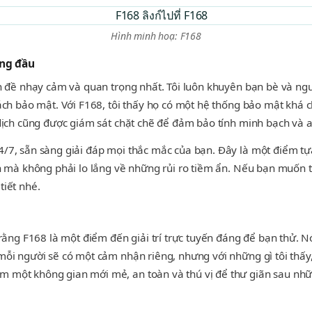
Hình minh hoạ: F168
àng đầu
ấn đề nhạy cảm và quan trọng nhất. Tôi luôn khuyên bạn bè và ngư
sách bảo mật. Với F168, tôi thấy họ có một hệ thống bảo mật khá
 dịch cũng được giám sát chặt chẽ để đảm bảo tính minh bạch và a
4/7, sẵn sàng giải đáp mọi thắc mắc của bạn. Đây là một điểm t
ãn mà không phải lo lắng về những rủi ro tiềm ẩn. Nếu bạn muốn
tiết nhé.
 rằng F168 là một điểm đến giải trí trực tuyến đáng để bạn thử. 
 mỗi người sẽ có một cảm nhận riêng, nhưng với những gì tôi th
 một không gian mới mẻ, an toàn và thú vị để thư giãn sau nhữ