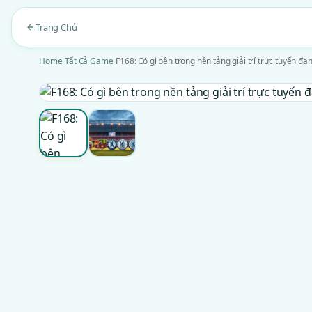
Trang Chủ
Home
›
Tất Cả Game
›
F168: Có gì bên trong nền tảng giải trí trực tuyến đa