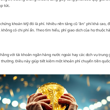
p tức.
chứng khoán Mỹ đó là phí. Nhiều nền tảng cũ "ăn" phí khá cao, đặ
 không có chi phí ẩn. Theo tìm hiểu, phí giao dịch của họ thuộc hà
g nhằng với tài khoản ngân hàng nước ngoài hay các dịch vụ trung 
thường. Điều này giúp tiết kiệm một khoản phí chuyển tiền quốc 