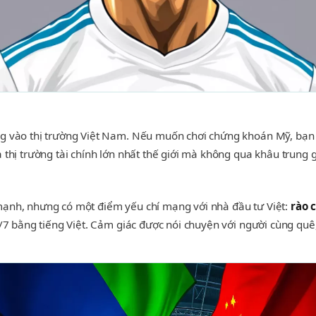
g vào thị trường Việt Nam. Nếu muốn chơi chứng khoán Mỹ, bạn s
thị trường tài chính lớn nhất thế giới mà không qua khâu trung 
mạnh, nhưng có một điểm yếu chí mạng với nhà đầu tư Việt:
rào 
/7 bằng tiếng Việt. Cảm giác được nói chuyện với người cùng quê, 