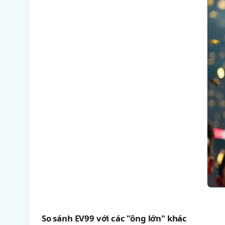
So sánh EV99 với các "ông lớn" khác