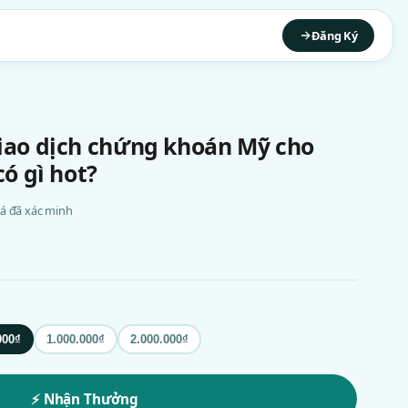
Đăng Ký
N
iao dịch chứng khoán Mỹ cho
có gì hot?
giá đã xác minh
000₫
1.000.000₫
2.000.000₫
⚡ Nhận Thưởng