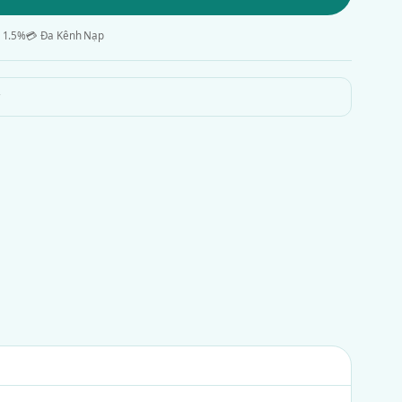
 1.5%
💳 Đa Kênh Nạp