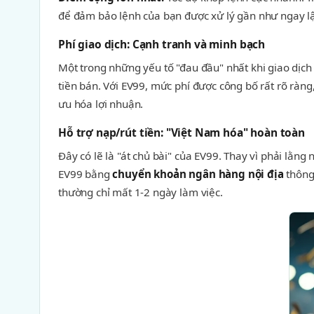
để đảm bảo lệnh của bạn được xử lý gần như ngay lậ
Phí giao dịch: Cạnh tranh và minh bạch
Một trong những yếu tố "đau đầu" nhất khi giao dịch 
tiền bán. Với EV99, mức phí được công bố rất rõ ràng,
ưu hóa lợi nhuận.
Hỗ trợ nạp/rút tiền: "Việt Nam hóa" hoàn toàn
Đây có lẽ là "át chủ bài" của EV99. Thay vì phải lằn
EV99 bằng
chuyển khoản ngân hàng nội địa
thông 
thường chỉ mất 1-2 ngày làm việc.