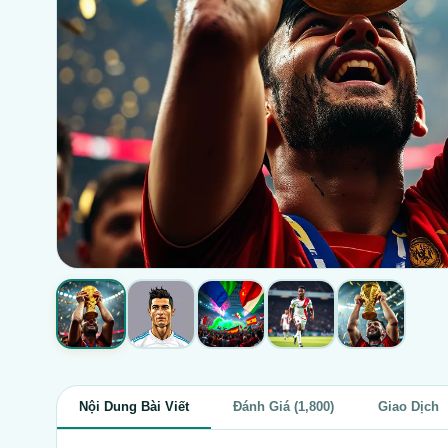
Nội Dung Bài Viết
Đánh Giá (1,800)
Giao Dịch