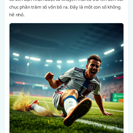
chục phần trăm số vốn bỏ ra. Đây là một con số không
hề nhỏ.