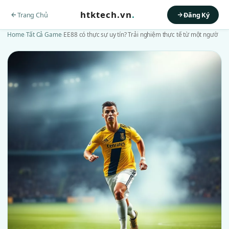
htktech.vn
.
Trang Chủ
Đăng Ký
Home
›
Tất Cả Game
›
EE88 có thực sự uy tín? Trải nghiệm thực tế từ một ngườ