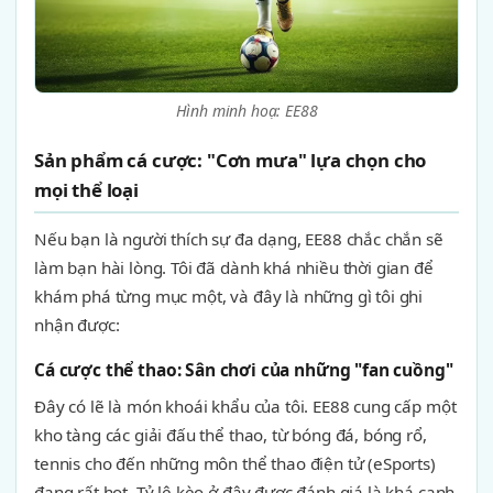
Hình minh hoạ: EE88
Sản phẩm cá cược: "Cơn mưa" lựa chọn cho
mọi thể loại
Nếu bạn là người thích sự đa dạng, EE88 chắc chắn sẽ
làm bạn hài lòng. Tôi đã dành khá nhiều thời gian để
khám phá từng mục một, và đây là những gì tôi ghi
nhận được:
Cá cược thể thao: Sân chơi của những "fan cuồng"
Đây có lẽ là món khoái khẩu của tôi. EE88 cung cấp một
kho tàng các giải đấu thể thao, từ bóng đá, bóng rổ,
tennis cho đến những môn thể thao điện tử (eSports)
đang rất hot. Tỷ lệ kèo ở đây được đánh giá là khá cạnh