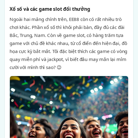
Xổ số và các game slot đổi thưởng
Ngoài hai mảng chính trên, EE88 còn có rất nhiều trò
chơi khác. Phần xổ số thì khỏi phải bàn, đầy đủ các đài
Bắc, Trung, Nam. Còn về game slot, có hàng trăm tựa
game với chủ đề khác nhau, từ cổ điển đến hiện đại, đồ
họa cực kỳ bắt mắt. Tôi đặc biệt thích các game có vòng
quay miễn phí và jackpot, vì biết đâu may mắn lại mỉm
cười với mình thì sao? 😉