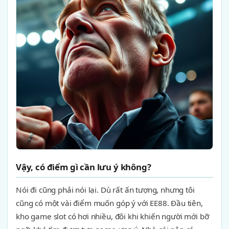
Vậy, có điểm gì cần lưu ý không?
Nói đi cũng phải nói lại. Dù rất ấn tượng, nhưng tôi
cũng có một vài điểm muốn góp ý với EE88. Đầu tiên,
kho game slot có hơi nhiều, đôi khi khiến người mới bỡ