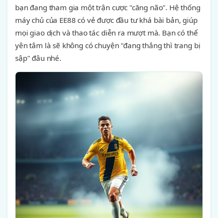
bạn đang tham gia một trận cược "căng não". Hệ thống
máy chủ của EE88 có vẻ được đầu tư khá bài bản, giúp
mọi giao dịch và thao tác diễn ra mượt mà. Bạn có thể
yên tâm là sẽ không có chuyện "đang thắng thì trang bị
sập" đâu nhé.