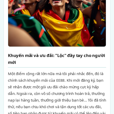
Khuyến mãi và ưu đãi: "Lộc" đầy tay cho người
mới
Một điểm cộng rất lớn nữa mà tôi phải nhắc đến, đó là
chính sách khuyến mãi của EE88. Khi mới đăng ký, bạn
sẽ nhận được một gói ưu đãi chào mừng cực kỳ hấp
dẫn. Ngoài ra, còn vô số chương trình hoàn trả, thưởng
nạp lại hàng tuần, thưởng giới thiệu bạn bè... Tôi đã tính
thử, nếu bạn chịu khó chơi và tận dụng tốt các ưu đãi,
số tiền bạn nhận được từ khuyến mãi có thể lên đến vài