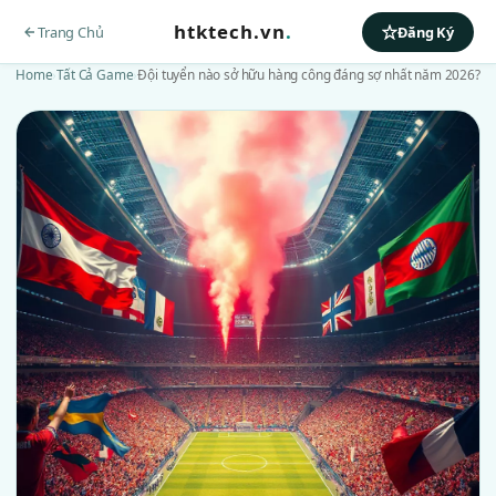
htktech.vn
.
Trang Chủ
Đăng Ký
Home
›
Tất Cả Game
›
Đội tuyển nào sở hữu hàng công đáng sợ nhất năm 2026?