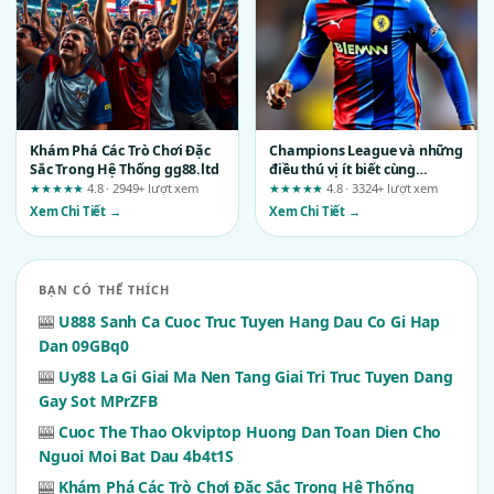
Khám Phá Các Trò Chơi Đặc
Champions League và những
Sắc Trong Hệ Thống gg88.ltd
điều thú vị ít biết cùng
fv88.com
★★★★★
4.8 · 2949+ lượt xem
★★★★★
4.8 · 3324+ lượt xem
Xem Chi Tiết →
Xem Chi Tiết →
BẠN CÓ THỂ THÍCH
🎰
U888 Sanh Ca Cuoc Truc Tuyen Hang Dau Co Gi Hap
Dan 09GBq0
🎰
Uy88 La Gi Giai Ma Nen Tang Giai Tri Truc Tuyen Dang
Gay Sot MPrZFB
🎰
Cuoc The Thao Okviptop Huong Dan Toan Dien Cho
Nguoi Moi Bat Dau 4b4t1S
🎰
Khám Phá Các Trò Chơi Đặc Sắc Trong Hệ Thống