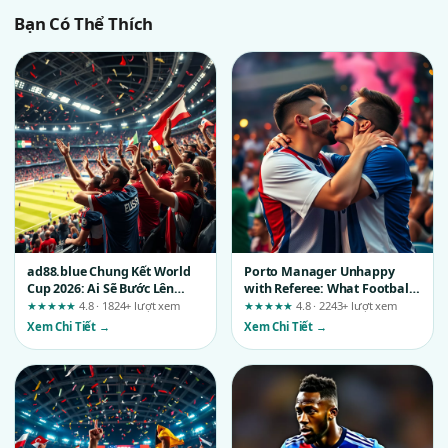
Bạn Có Thể Thích
ad88.blue Chung Kết World
Porto Manager Unhappy
Cup 2026: Ai Sẽ Bước Lên
with Referee: What Football
Đỉnh Cao Bóng Đá
Fans Should Know Before
★★★★★
4.8 · 1824+ lượt xem
★★★★★
4.8 · 2243+ lượt xem
Choosing a Betting Platform
Xem Chi Tiết →
Xem Chi Tiết →