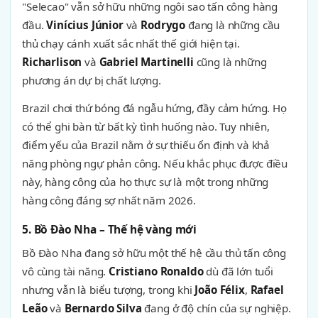
"Selecao" vẫn sở hữu những ngôi sao tấn công hàng
đầu.
Vinícius Júnior
và
Rodrygo
đang là những cầu
thủ chạy cánh xuất sắc nhất thế giới hiện tại.
Richarlison
và
Gabriel Martinelli
cũng là những
phương án dự bị chất lượng.
Brazil chơi thứ bóng đá ngẫu hứng, đầy cảm hứng. Họ
có thể ghi bàn từ bất kỳ tình huống nào. Tuy nhiên,
điểm yếu của Brazil nằm ở sự thiếu ổn định và khả
năng phòng ngự phản công. Nếu khắc phục được điều
này, hàng công của họ thực sự là một trong những
hàng công đáng sợ nhất năm 2026.
5. Bồ Đào Nha – Thế hệ vàng mới
Bồ Đào Nha đang sở hữu một thế hệ cầu thủ tấn công
vô cùng tài năng.
Cristiano Ronaldo
dù đã lớn tuổi
nhưng vẫn là biểu tượng, trong khi
João Félix
,
Rafael
Leão
và
Bernardo Silva
đang ở độ chín của sự nghiệp.