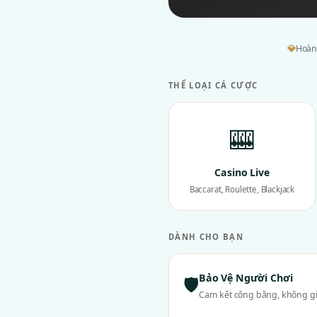
💎
Hoàn
THỂ LOẠI CÁ CƯỢC
🎰
Casino Live
Baccarat, Roulette, Blackjack
DÀNH CHO BẠN
Bảo Vệ Người Chơi
🛡
Cam kết công bằng, không gia