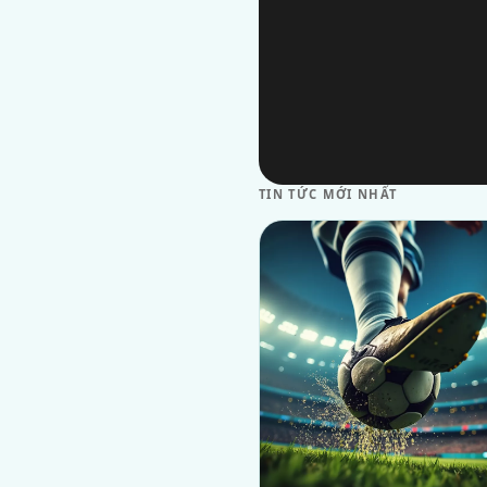
TIN TỨC MỚI NHẤT