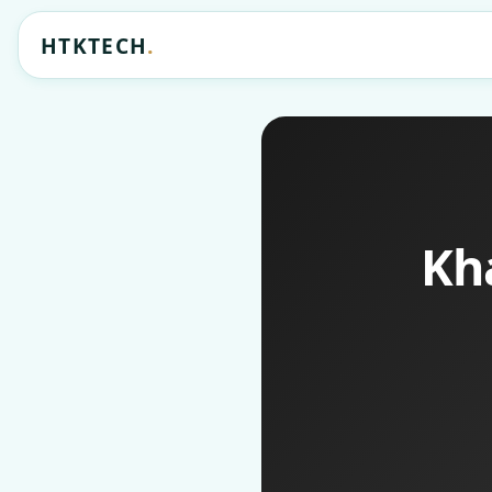
HTKTECH
.
Kh