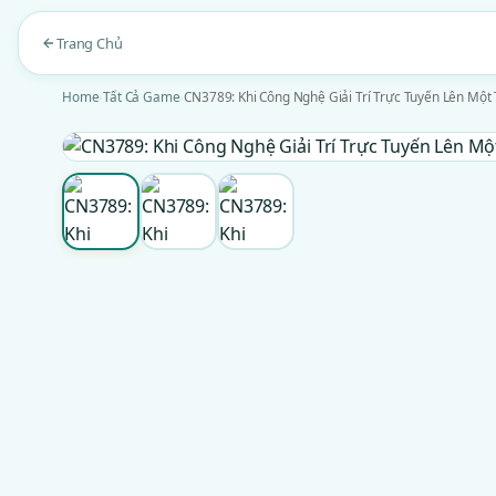
Trang Chủ
Home
›
Tất Cả Game
›
CN3789: Khi Công Nghệ Giải Trí Trực Tuyến Lên Một