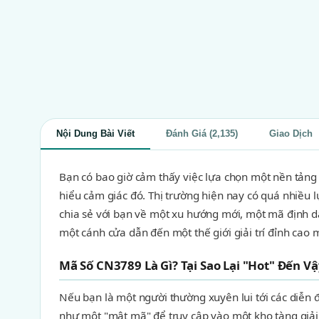
Nội Dung Bài Viết
Đánh Giá (2,135)
Giao Dịch
Bạn có bao giờ cảm thấy việc lựa chọn một nền tảng g
hiểu cảm giác đó. Thị trường hiện nay có quá nhiều 
chia sẻ với bạn về một xu hướng mới, một mã định 
một cánh cửa dẫn đến một thế giới giải trí đỉnh cao
Mã Số CN3789 Là Gì? Tại Sao Lại "Hot" Đến Vậ
Nếu bạn là một người thường xuyên lui tới các diễn
như một "mật mã" để truy cập vào một kho tàng giải t