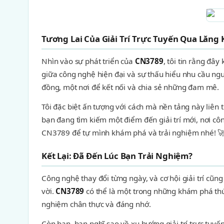
Tương Lai Của Giải Trí Trực Tuyến Qua Lăng
Nhìn vào sự phát triển của
CN3789
, tôi tin rằng đâ
giữa công nghệ hiện đại và sự thấu hiểu nhu cầu ngư
đồng, một nơi để kết nối và chia sẻ những đam mê.
Tôi đặc biệt ấn tượng với cách mà nền tảng này liên
bạn đang tìm kiếm một điểm đến giải trí mới, nơi côn
CN3789 để tự mình khám phá và trải nghiệm nhé! 
Kết Lại: Đã Đến Lúc Bạn Trải Nghiệm?
Công nghệ thay đổi từng ngày, và cơ hội giải trí cũn
vời.
CN3789
có thể là một trong những khám phá th
nghiệm chân thực và đáng nhớ.
Còn bạn, bạn nghĩ sao về xu hướng giải trí trực tuyế