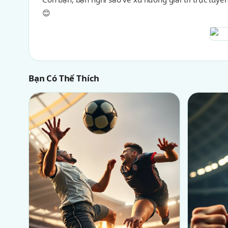
😊
Bạn Có Thể Thích