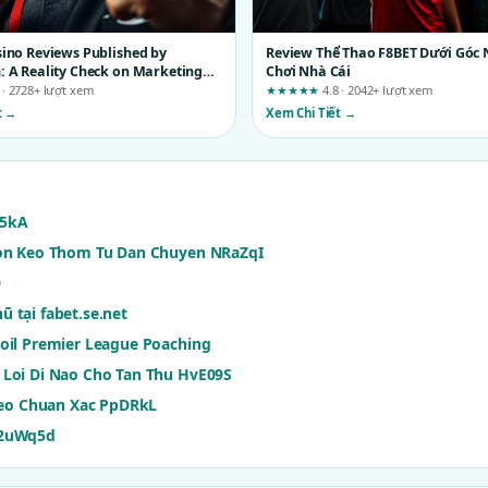
sino Reviews Published by
Review Thể Thao F8BET Dưới Góc 
: A Reality Check on Marketing
Chơi Nhà Cái
 · 2728+ lượt xem
★★★★★
4.8 · 2042+ lượt xem
t →
Xem Chi Tiết →
E5kA
Chon Keo Thom Tu Dan Chuyen NRaZqI
D
 tại fabet.se.net
Foil Premier League Poaching
 Loi Di Nao Cho Tan Thu HvE09S
eo Chuan Xac PpDRkL
 2uWq5d