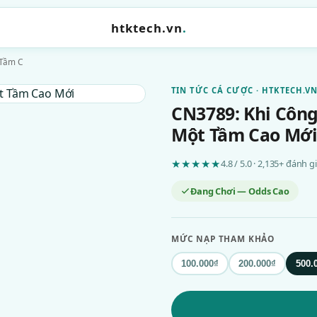
htktech.vn
.
 Tầm C
TIN TỨC CÁ CƯỢC · HTKTECH.V
CN3789: Khi Công
Một Tầm Cao Mớ
★★★★★
4.8 / 5.0 · 2,135+ đánh 
Đang Chơi — Odds Cao
MỨC NẠP THAM KHẢO
100.000₫
200.000₫
500.