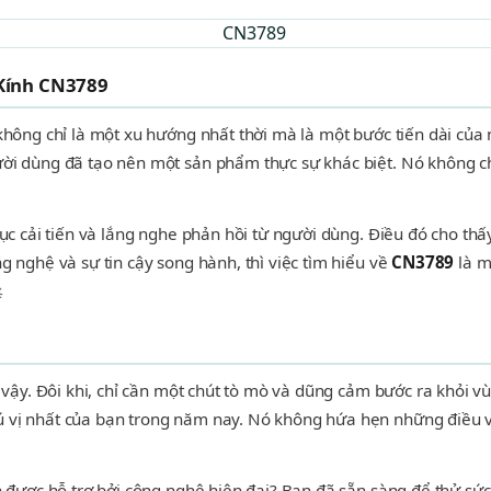
 Kính CN3789
y không chỉ là một xu hướng nhất thời mà là một bước tiến dài của 
ời dùng đã tạo nên một sản phẩm thực sự khác biệt. Nó không ch
 tục cải tiến và lắng nghe phản hồi từ người dùng. Điều đó cho t
g nghệ và sự tin cậy song hành, thì việc tìm hiểu về
CN3789
là m

g vậy. Đôi khi, chỉ cần một chút tò mò và dũng cảm bước ra khỏi 
ú vị nhất của bạn trong năm nay. Nó không hứa hẹn những điều 
n được hỗ trợ bởi công nghệ hiện đại? Bạn đã sẵn sàng để thử sức