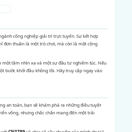
ngành công nghiệp giải trí trực tuyến. Sự kết hợp
ỉ đơn thuần là một trò chơi, mà còn là một cộng
hấy một tầm nhìn xa và một sự đầu tư nghiêm túc. Nếu
ột bước khởi đầu không tồi. Hãy truy cập ngay vào
vùng an toàn, bạn sẽ khám phá ra những điều tuyệt
viển vông, nhưng chắc chắn mang đến một trải
 với
CN3789
và chia sẻ câu chuyện của mình chưa?