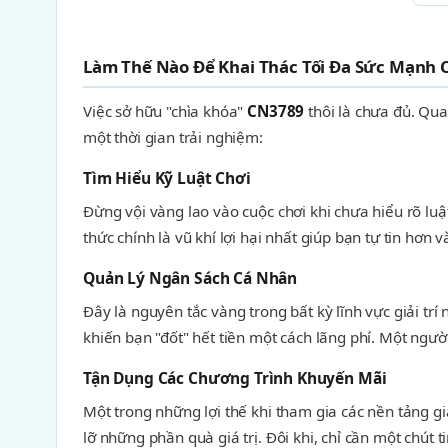
Làm Thế Nào Để Khai Thác Tối Đa Sức Mạnh
Việc sở hữu "chìa khóa"
CN3789
thôi là chưa đủ. Qua
một thời gian trải nghiệm:
Tìm Hiểu Kỹ Luật Chơi
Đừng vội vàng lao vào cuộc chơi khi chưa hiểu rõ lu
thức chính là vũ khí lợi hại nhất giúp bạn tự tin hơn
Quản Lý Ngân Sách Cá Nhân
Đây là nguyên tắc vàng trong bất kỳ lĩnh vực giải tr
khiến bạn "đốt" hết tiền một cách lãng phí. Một ngườ
Tận Dụng Các Chương Trình Khuyến Mãi
Một trong những lợi thế khi tham gia các nền tảng g
lỡ những phần quà giá trị. Đôi khi, chỉ cần một chút 